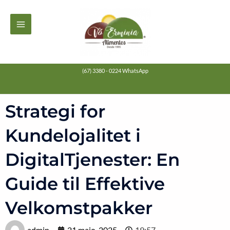
Ir
MAIN
para
MENU
o
conteúdo
(67) 3380 - 0224 WhatsApp
Strategi for
Kundelojalitet i
DigitalTjenester: En
Guide til Effektive
Velkomstpakker
admin
21 maio, 2025
19:57