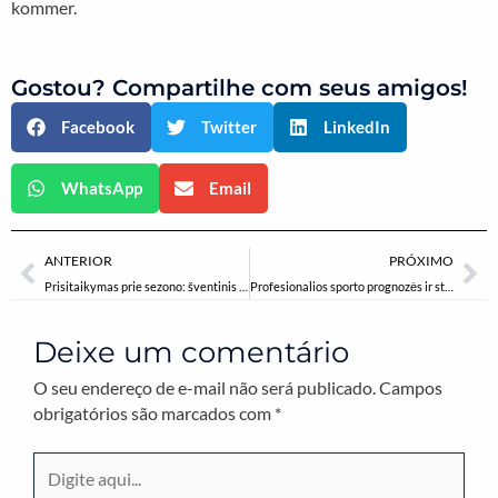
kommer.
Gostou? Compartilhe com seus amigos!
Facebook
Twitter
LinkedIn
WhatsApp
Email
Anterior
Pr
ANTERIOR
PRÓXIMO
Prisitaikymas prie sezono: šventinis kaupiamasis reklaminis aktyvumas ir naujos tendencijos žaidimų industrijoje
Profesionalios sporto prognozės ir statymo strategijos: kaip naudotis patikimais šaltiniais
Deixe um comentário
O seu endereço de e-mail não será publicado.
Campos
obrigatórios são marcados com
*
Digite
aqui...