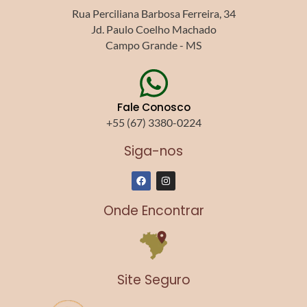
Rua Perciliana Barbosa Ferreira, 34
Jd. Paulo Coelho Machado
Campo Grande - MS
Fale Conosco
+55 (67) 3380-0224
Siga-nos
F
I
a
n
c
s
e
t
Onde Encontrar
b
a
o
g
o
r
k
a
m
Site Seguro