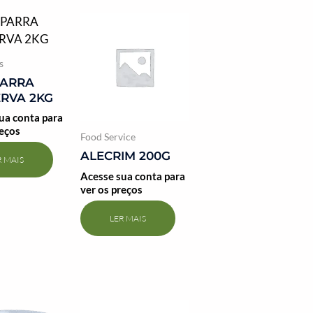
s
PARRA
RVA 2KG
ua conta para
reços
Food Service
ALECRIM 200G
R MAIS
Acesse sua conta para
ver os preços
LER MAIS