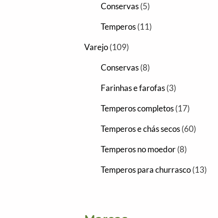
Conservas
5
Temperos
11
Varejo
109
Conservas
8
Farinhas e farofas
3
Temperos completos
17
Temperos e chás secos
60
Temperos no moedor
8
Temperos para churrasco
13