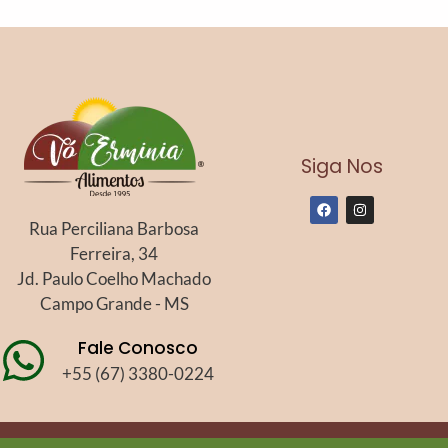
Siga Nos
F
I
a
n
Rua Perciliana Barbosa
c
s
e
t
Ferreira, 34
b
a
o
g
Jd. Paulo Coelho Machado
o
r
k
a
Campo Grande - MS
m
Fale Conosco
+55 (67) 3380-0224