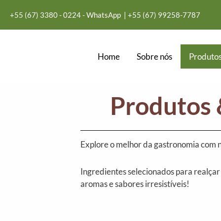
Ir
+55 (67) 3380 - 0224 - WhatsApp
| +55
(67) 99258-7787
para
o
conteúdo
Home
Sobre nós
Produtos
Produtos 
Explore o melhor da gastronomia com n
Ingredientes selecionados para realçar
aromas e sabores irresistíveis!