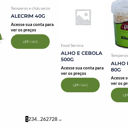
Temperos e chás secos
ALECRIM 40G
Acesse sua conta para
ver os preços
LER MAIS
Food Service
ALHO E CEBOLA
Temperos 
500G
ALHO 
Acesse sua conta para
80G
ver os preços
Acesse s
ver os p
LER MAIS
LE
1
2
3
4
…
26
27
28
→