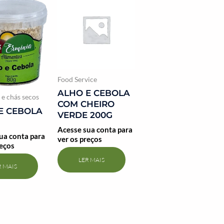
Food Service
ALHO E CEBOLA
e chás secos
COM CHEIRO
E CEBOLA
VERDE 200G
Acesse sua conta para
ua conta para
ver os preços
reços
LER MAIS
R MAIS