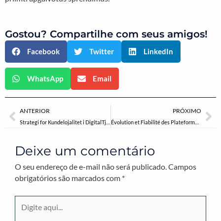
Gostou? Compartilhe com seus amigos!
Facebook
Twitter
LinkedIn
WhatsApp
Email
Anterior
Pr
ANTERIOR
PRÓXIMO
Strategi for Kundelojalitet i DigitalTjenester: En Guide til Effektive Velkomstpakker
Évolution et Fiabilité des Plateformes de Casino en Ligne : Analyse Approfondie du Rôle de gLitzBets
Deixe um comentário
O seu endereço de e-mail não será publicado.
Campos
obrigatórios são marcados com
*
Digite
aqui...