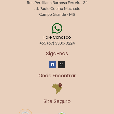
Rua Perciliana Barbosa Ferreira, 34
Jd. Paulo Coelho Machado
Campo Grande - MS
Fale Conosco
+55 (67) 3380-0224
Siga-nos
F
I
a
n
c
s
e
t
Onde Encontrar
b
a
o
g
o
r
k
a
m
Site Seguro