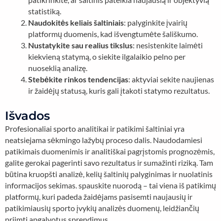
statistiką.
Naudokitės keliais šaltiniais
: palyginkite įvairių
platformų duomenis, kad išvengtumėte šališkumo.
Nustatykite sau realius tikslus
: nesistenkite laimėti
kiekvieną statymą, o siekite ilgalaikio pelno per
nuoseklią analizę.
Stebėkite rinkos tendencijas
: aktyviai sekite naujienas
ir žaidėjų statusą, kuris gali įtakoti statymo rezultatus.
Išvados
Profesionaliai sporto analitikai ir patikimi šaltiniai yra
neatsiejama sėkmingo lažybų proceso dalis. Naudodamiesi
patikimais duomenimis ir analitiškai pagrįstomis prognozėmis,
galite gerokai pagerinti savo rezultatus ir sumažinti riziką. Tam
būtina kruopšti analizė, kelių šaltinių palyginimas ir nuolatinis
informacijos sekimas. spauskite nuorodą – tai viena iš patikimų
platformų, kuri padeda žaidėjams pasisemti naujausių ir
patikimiausių sporto įvykių analizės duomenų, leidžiančių
priimti apgalvotus sprendimus.