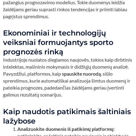
pažangius prognozavimo modelius. Tokie duomenys leidžia
žaidėjams geriau suprasti rinkos tendencijas ir priimti labiau
pagrįstus sprendimus.
Ekonominiai ir technologijų
veiksniai formuojantys sporto
prognozės rinką
Industrijoje nuolatos diegiamos naujovės, tokios kaip dirbtinis
intelektas, mašininis mokymasis ir didžiųjų duomenų analizė.
Pavyzdžiui, platformos, kaip
spauskite nuorodą
, siūlo
sprendimus, kurie automatiškai analizuoja šimtus duomenų ir
pateikia prognozes, padedančias žaidėjams geriau įvertinti
galimus rezultatų scenarijus.
Kaip naudotis patikimais šaltiniais
lažybose
Analizuokite duomenis iš patikimų platformų
:
patikrinkite, ar šaltinis pateikia naujausią ir objektyvią