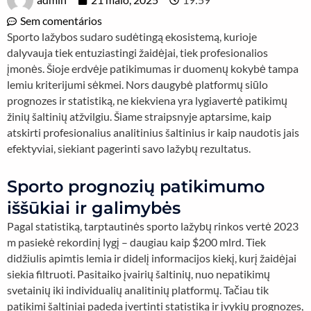
Sem comentários
Sporto lažybos sudaro sudėtingą ekosistemą, kurioje
dalyvauja tiek entuziastingi žaidėjai, tiek profesionalios
įmonės. Šioje erdvėje patikimumas ir duomenų kokybė tampa
lemiu kriterijumi sėkmei. Nors daugybė platformų siūlo
prognozes ir statistiką, ne kiekviena yra lygiavertė patikimų
žinių šaltinių atžvilgiu. Šiame straipsnyje aptarsime, kaip
atskirti profesionalius analitinius šaltinius ir kaip naudotis jais
efektyviai, siekiant pagerinti savo lažybų rezultatus.
Sporto prognozių patikimumo
iššūkiai ir galimybės
Pagal statistiką, tarptautinės sporto lažybų rinkos vertė 2023
m pasiekė rekordinį lygį – daugiau kaip
$200 mlrd
. Tiek
didžiulis apimtis lemia ir didelį informacijos kiekį, kurį žaidėjai
siekia filtruoti. Pasitaiko įvairių šaltinių, nuo nepatikimų
svetainių iki individualių analitinių platformų. Tačiau tik
patikimi šaltiniai padeda įvertinti statistiką ir įvykių prognozes,