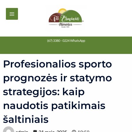
Ir
MAIN
para
MENU
o
conteúdo
(67) 3380 - 0224 WhatsApp
Profesionalios sporto
prognozės ir statymo
strategijos: kaip
naudotis patikimais
šaltiniais
admin
21 maio, 2025
19:59