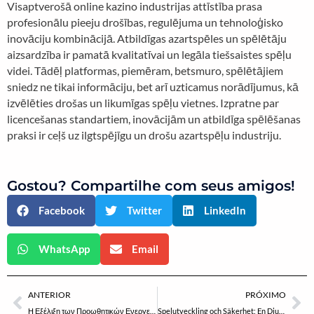
Visaptverošā online kazino industrijas attīstība prasa
profesionālu pieeju drošības, regulējuma un tehnoloģisko
inovāciju kombinācijā. Atbildīgas azartspēles un spēlētāju
aizsardzība ir pamatā kvalitatīvai un legāla tiešsaistes spēļu
videi. Tādēļ platformas, piemēram, betsmuro, spēlētājiem
sniedz ne tikai informāciju, bet arī uzticamus norādījumus, kā
izvēlēties drošas un likumīgas spēļu vietnes. Izpratne par
licencešanas standartiem, inovācijām un atbildīga spēlēšanas
praksi ir ceļš uz ilgtspējīgu un drošu azartspēļu industriju.
Gostou? Compartilhe com seus amigos!
Facebook
Twitter
LinkedIn
WhatsApp
Email
Anterior
Pr
ANTERIOR
PRÓXIMO
Η Εξέλιξη των Προωθητικών Ενεργειών στα Διαδικτυακά Καζίνο και η Σημασία της Διαδικτυακής Πιστοποίησης
Spelutveckling och Säkerhet: En Djupdykning i Mobilcasinon