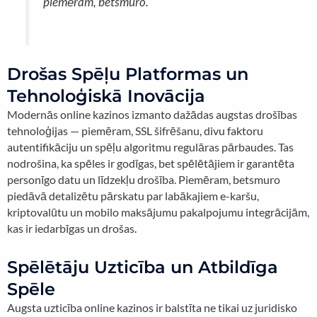
piemēram, betsmuro.
Drošas Spēļu Platformas un
Tehnoloģiskā Inovācija
Modernās online kazinos izmanto dažādas augstas drošības
tehnoloģijas — piemēram, SSL šifrēšanu, divu faktoru
autentifikāciju un spēļu algoritmu regulāras pārbaudes. Tas
nodrošina, ka spēles ir godīgas, bet spēlētājiem ir garantēta
personīgo datu un līdzekļu drošība. Piemēram, betsmuro
piedāvā detalizētu pārskatu par labākajiem e-karšu,
kriptovalūtu un mobilo maksājumu pakalpojumu integrācijām,
kas ir iedarbīgas un drošas.
Spēlētāju Uzticība un Atbildīga
Spēle
Augsta uzticība online kazinos ir balstīta ne tikai uz juridisko