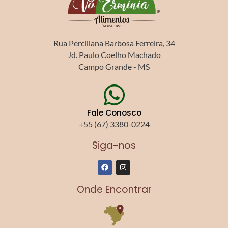
Rua Perciliana Barbosa Ferreira, 34
Jd. Paulo Coelho Machado
Campo Grande - MS
Fale Conosco
+55 (67) 3380-0224
Siga-nos
F
I
a
n
c
s
e
t
Onde Encontrar
b
a
o
g
o
r
k
a
m