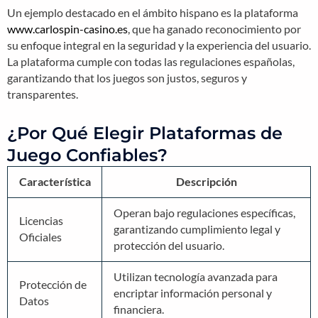
Un ejemplo destacado en el ámbito hispano es la plataforma
www.carlospin-casino.es
, que ha ganado reconocimiento por
su enfoque integral en la seguridad y la experiencia del usuario.
La plataforma cumple con todas las regulaciones españolas,
garantizando that los juegos son justos, seguros y
transparentes.
¿Por Qué Elegir Plataformas de
Juego Confiables?
Característica
Descripción
Operan bajo regulaciones específicas,
Licencias
garantizando cumplimiento legal y
Oficiales
protección del usuario.
Utilizan tecnología avanzada para
Protección de
encriptar información personal y
Datos
financiera.