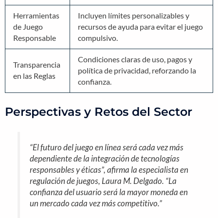
Herramientas
Incluyen límites personalizables y
de Juego
recursos de ayuda para evitar el juego
Responsable
compulsivo.
Condiciones claras de uso, pagos y
Transparencia
política de privacidad, reforzando la
en las Reglas
confianza.
Perspectivas y Retos del Sector
“El futuro del juego en línea será cada vez más
dependiente de la integración de tecnologías
responsables y éticas”, afirma la especialista en
regulación de juegos, Laura M. Delgado. “La
confianza del usuario será la mayor moneda en
un mercado cada vez más competitivo.”