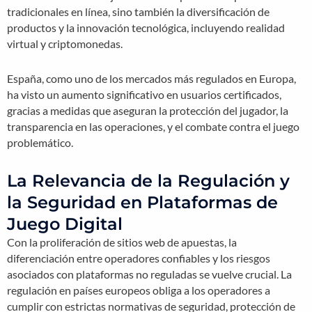
tradicionales en línea, sino también la diversificación de
productos y la innovación tecnológica, incluyendo realidad
virtual y criptomonedas.
España, como uno de los mercados más regulados en Europa,
ha visto un aumento significativo en usuarios certificados,
gracias a medidas que aseguran la protección del jugador, la
transparencia en las operaciones, y el combate contra el juego
problemático.
La Relevancia de la Regulación y
la Seguridad en Plataformas de
Juego Digital
Con la proliferación de sitios web de apuestas, la
diferenciación entre operadores confiables y los riesgos
asociados con plataformas no reguladas se vuelve crucial. La
regulación en países europeos obliga a los operadores a
cumplir con estrictas normativas de seguridad, protección de