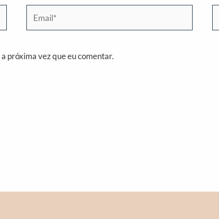
Email*
W
 a próxima vez que eu comentar.