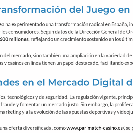
Transformación del Juego en
ínea ha experimentado una transformación radical en España, im
 los consumidores. Según datos de la Dirección General de Or
600 millones
, reflejando un crecimiento sostenido en los últim
n del mercado, sino también una ampliación en la variedad de p
s y casinos en línea tienen un papel destacado, facilitando ex
ades en el Mercado Digital 
ios, tecnológicos y de seguridad. La regulación vigente, princi
l fraude y fomentar un mercado justo. Sin embargo, la prolifer
arketing y a la evolución de las apuestas deportivas y videoj
 una oferta diversificada, como
www.parimatch-casino.es/
, se