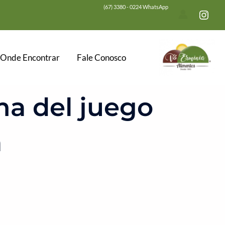
(67) 3380 - 0224 WhatsApp
Onde Encontrar
Fale Conosco
ma del juego
a