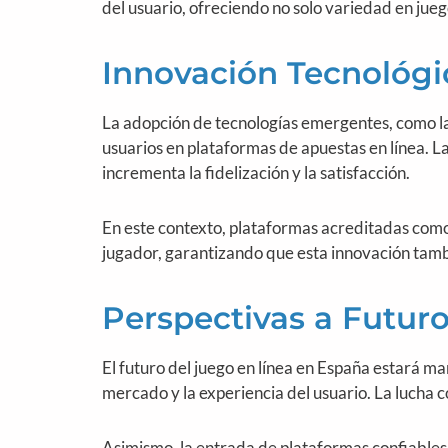
del usuario, ofreciendo no solo variedad en jueg
Innovación Tecnológic
La adopción de tecnologías emergentes, como la i
usuarios en plataformas de apuestas en línea. L
incrementa la fidelización y la satisfacción.
En este contexto, plataformas acreditadas como 
jugador, garantizando que esta innovación tambié
Perspectivas a Futur
El futuro del juego en línea en España estará m
mercado y la experiencia del usuario. La lucha co
Asimismo, la entrada de plataformas confiable