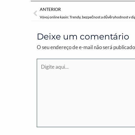
Anterior
ANTERIOR
Vývoj online kasin: Trendy, bezpečnost a důvěryhodnost v di
Deixe um comentário
O seu endereço de e-mail não será publicado
Digite
aqui...