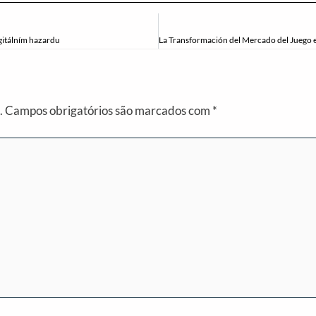
gitálním hazardu
.
Campos obrigatórios são marcados com
*