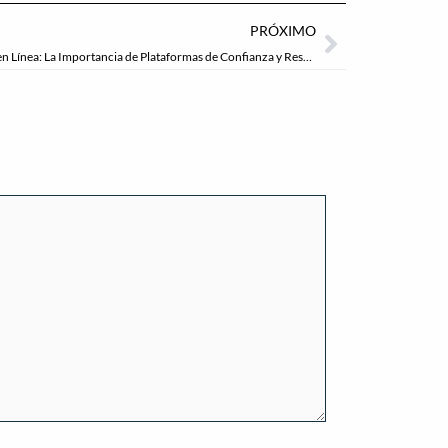
Próximo
PRÓXIMO
La Transformación del Mercado del Juego en Línea: La Importancia de Plataformas de Confianza y Responsabilidad