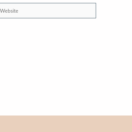
ebsite