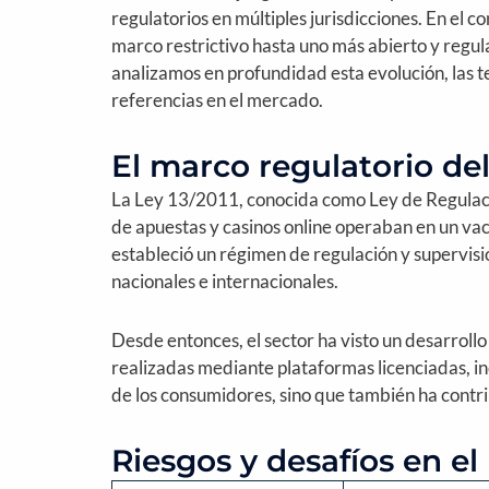
regulatorios en múltiples jurisdicciones. En el 
marco restrictivo hasta uno más abierto y regula
analizamos en profundidad esta evolución, las 
referencias en el mercado.
El marco regulatorio del
La Ley 13/2011, conocida como Ley de Regulación
de apuestas y casinos online operaban en un vac
estableció un régimen de regulación y supervisi
nacionales e internacionales.
Desde entonces, el sector ha visto un desarrol
realizadas mediante plataformas licenciadas, inc
de los consumidores, sino que también ha contrib
Riesgos y desafíos en e