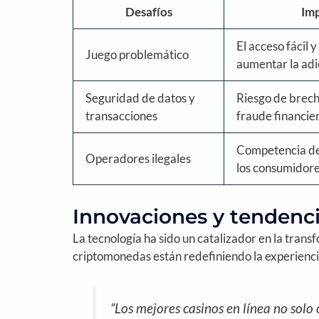
Desafíos
Imp
El acceso fácil 
Juego problemático
aumentar la adi
Seguridad de datos y
Riesgo de brech
transacciones
fraude financie
Competencia des
Operadores ilegales
los consumidore
Innovaciones y tendencia
La tecnología ha sido un catalizador en la transfo
criptomonedas están redefiniendo la experiencia
“Los mejores casinos en línea no solo