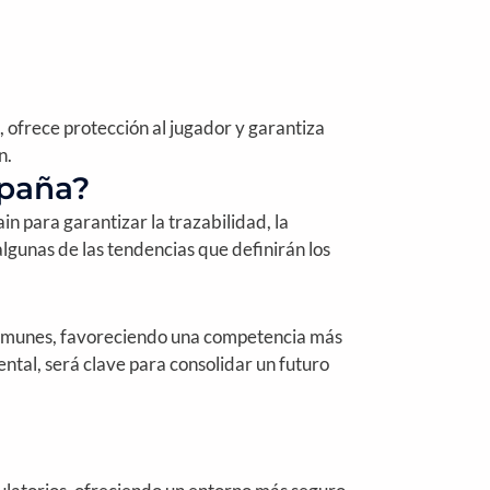
 ofrece protección al jugador y garantiza
n.
spaña?
n para garantizar la trazabilidad, la
lgunas de las tendencias que definirán los
comunes, favoreciendo una competencia más
ntal, será clave para consolidar un futuro