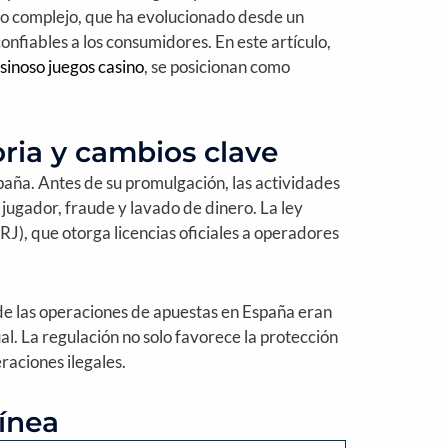
ceso complejo, que ha evolucionado desde un
onfiables a los consumidores. En este artículo,
sinoso juegos casino
, se posicionan como
oria y cambios clave
spaña. Antes de su promulgación, las actividades
jugador, fraude y lavado de dinero. La ley
J), que otorga licencias oficiales a operadores
de las operaciones de apuestas en España eran
al. La regulación no solo favorece la protección
raciones ilegales.
línea