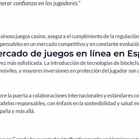
erar confianza en los jugadores.”
inoso juegos casino, asegura el cumplimiento de la regulación,
ispensables en un mercado competitivo y en constante evolució
mercado de juegos en línea en E
z más sofisticada. La introducción de tecnologías de blockchai
móviles, y mayores inversiones en protección del jugador son a
re la puerta a colaboraciones internacionales y estándares 
elos responsables, con énfasis en la sostenibilidad y salud me
paña y más allá.