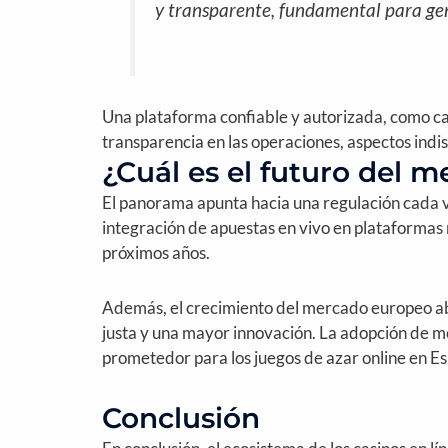
y transparente, fundamental para gen
Una plataforma confiable y autorizada, como cas
transparencia en las operaciones, aspectos ind
¿Cuál es el futuro del 
El panorama apunta hacia una regulación cada ve
integración de apuestas en vivo en plataformas 
próximos años.
Además, el crecimiento del mercado europeo ab
justa y una mayor innovación. La adopción de mod
prometedor para los juegos de azar online en Es
Conclusión