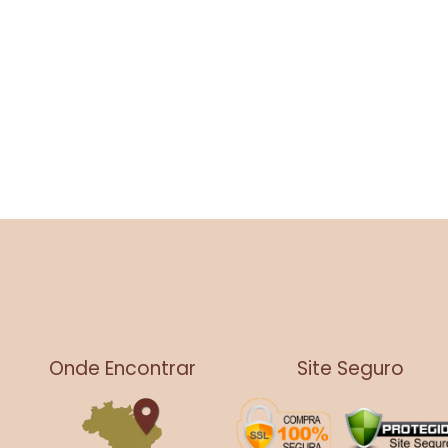
Onde Encontrar
Site Seguro