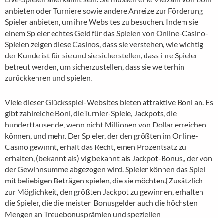
anbieten oder Turniere sowie andere Anreize zur Förderung
Spieler anbieten, um ihre Websites zu besuchen. Indem sie
einem Spieler echtes Geld für das Spielen von Online-Casino-
Spielen zeigen diese Casinos, dass sie verstehen, wie wichtig
der Kunde ist für sie und sie sicherstellen, dass ihre Spieler
betreut werden, um sicherzustellen, dass sie weiterhin
zurückkehren und spielen.
Viele dieser Glücksspiel-Websites bieten attraktive Boni an. Es
gibt zahlreiche Boni, dieTurnier-Spiele, Jackpots, die
hunderttausende, wenn nicht Millionen von Dollar erreichen
können, und mehr. Der Spieler, der den größten im Online-
Casino gewinnt, erhält das Recht, einen Prozentsatz zu
erhalten, (bekannt als) vig bekannt als Jackpot-Bonus,, der von
der Gewinnsumme abgezogen wird. Spieler können das Spiel
mit beliebigen Beträgen spielen, die sie möchten.{Zusätzlich
zur Möglichkeit, den größten Jackpot zu gewinnen, erhalten
die Spieler, die die meisten Bonusgelder auch die höchsten
Mengen an Treuebonusprämien und speziellen