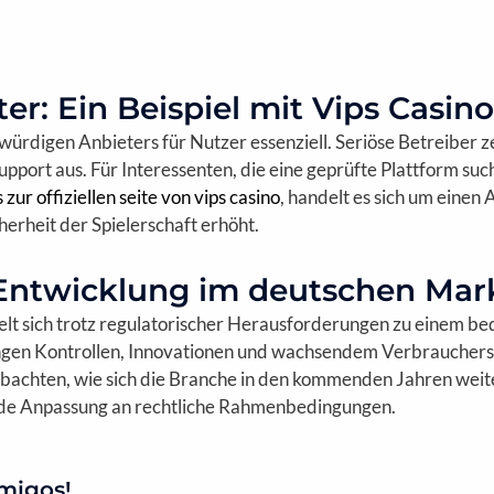
ter: Ein Beispiel mit Vips Casino
swürdigen Anbieters für Nutzer essenziell. Seriöse Betreiber 
rt aus. Für Interessenten, die eine geprüfte Plattform suchen,
 zur offiziellen seite von vips casino
, handelt es sich um einen 
erheit der Spielerschaft erhöht.
e Entwicklung im deutschen Mar
elt sich trotz regulatorischer Herausforderungen zu einem b
engen Kontrollen, Innovationen und wachsendem Verbrauchersch
bachten, wie sich die Branche in den kommenden Jahren weiter
ende Anpassung an rechtliche Rahmenbedingungen.
migos!