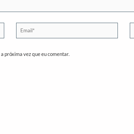
Email*
W
 a próxima vez que eu comentar.