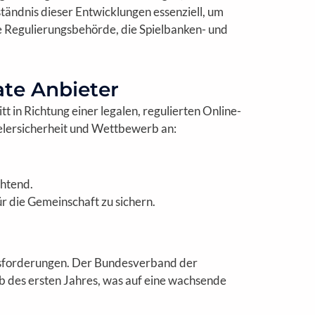
ändnis dieser Entwicklungen essenziell, um
le Regulierungsbehörde, die Spielbanken- und
ate Anbieter
t in Richtung einer legalen, regulierten Online-
elersicherheit und Wettbewerb an:
chtend.
r die Gemeinschaft zu sichern.
ausforderungen. Der Bundesverband der
b des ersten Jahres, was auf eine wachsende