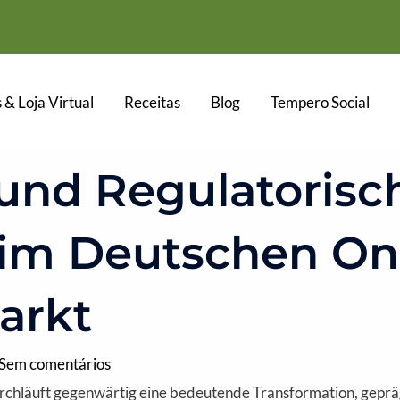
 & Loja Virtual
Receitas
Blog
Tempero Social
und Regulatorisc
im Deutschen Onl
arkt
Sem comentários
urchläuft gegenwärtig eine bedeutende Transformation, geprä