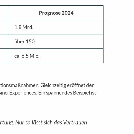
Prognose 2024
1.8 Mrd.
über 150
ca. 6.5 Mio.
ntionsmaßnahmen. Gleichzeitig eröffnet der
no-Experiences. Ein spannendes Beispiel ist
ung. Nur so lässt sich das Vertrauen