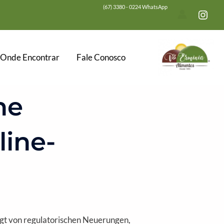
(67) 3380 - 0224 WhatsApp
Onde Encontrar
Fale Conosco
he
ine-
gt von regulatorischen Neuerungen,