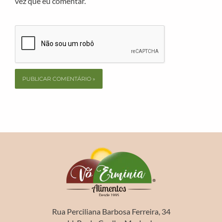
vez que eu comentar.
Rua Perciliana Barbosa Ferreira, 34