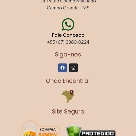
Jd. Paulo Coelho Machado
Campo Grande - MS
Fale Conosco
+55 (67) 3380-0224
Siga-nos
F
I
a
n
c
s
e
t
Onde Encontrar
b
a
o
g
o
r
k
a
m
Site Seguro