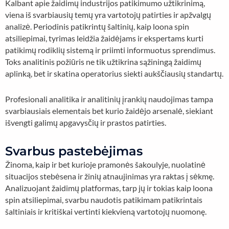
Kalbant apie žaidimų industrijos patikimumo užtikrinimą,
viena iš svarbiausių temų yra vartotojų patirties ir apžvalgų
analizė. Periodinis patikrintų šaltinių, kaip loona spin
atsiliepimai, tyrimas leidžia žaidėjams ir ekspertams kurti
patikimų rodiklių sistemą ir priimti informuotus sprendimus.
Toks analitinis požiūris ne tik užtikrina sąžiningą žaidimų
aplinką, bet ir skatina operatorius siekti aukščiausių standartų.
Profesionali analitika ir analitinių įrankių naudojimas tampa
svarbiausiais elementais bet kurio žaidėjo arsenalė, siekiant
išvengti galimų apgavysčių ir prastos patirties.
Svarbus pastebėjimas
Žinoma, kaip ir bet kurioje pramonės šakoulyje, nuolatinė
situacijos stebėsena ir žinių atnaujinimas yra raktas į sėkmę.
Analizuojant žaidimų platformas, tarp jų ir tokias kaip loona
spin atsiliepimai, svarbu naudotis patikimam patikrintais
šaltiniais ir kritiškai vertinti kiekvieną vartotojų nuomonę.