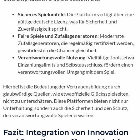
Sicheres Spielumfeld
: Die Plattform verfügt über eine
gültige deutsche Lizenz, was für Sicherheit und
Zuverlässigkeit spricht.
Faire Spiele und Zufallsgeneratoren
: Modernste
Zufallsgeneratoren, die regelmäßig zertifiziert werden,
gewährleisten die Chancengleichheit.
Verantwortungsvolle Nutzung
: Vielfältige Tools, etwa
Einzahlungslimits und Selbstausschluss, fördern einen
verantwortungsvollen Umgang mit dem Spiel.
Hierbei ist die Bedeutung der Vertrauensbildung durch
glaubwürdige Quellen, wie etwaoffizielle Glücksspielseiten,
nicht zu unterschätzen. Diese Plattformen bieten nicht nur
Unterhaltung, sondern auch die Sicherheit und den Schutz,
den verantwortungsvolle Spieler erwarten.
Fazit: Integration von Innovation