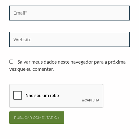
Email*
Website
Salvar meus dados neste navegador para a próxima
vez que eu comentar.