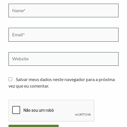
Name*
Email*
Website
Salvar meus dados neste navegador para a próxima
vez que eu comentar.