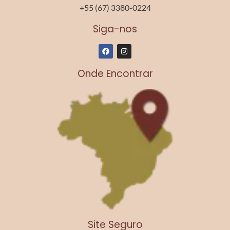
+55 (67) 3380-0224
Siga-nos
F
I
a
n
c
s
e
t
Onde Encontrar
b
a
o
g
o
r
k
a
m
Site Seguro