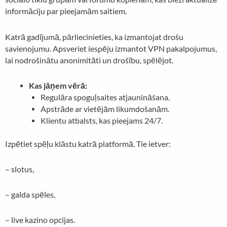
informāciju par pieejamām saitiem.
Katrā gadījumā, pārliecinieties, ka izmantojat drošu
savienojumu. Apsveriet iespēju izmantot VPN pakalpojumus,
lai nodrošinātu anonimitāti un drošību, spēlējot.
Kas jāņem vērā:
Regulāra spoguļsaites atjaunināšana.
Apstrāde ar vietējām likumdošanām.
Klientu atbalsts, kas pieejams 24/7.
Izpētiet spēļu klāstu katrā platformā. Tie ietver:
– slotus,
– galda spēles,
– live kazino opcijas.