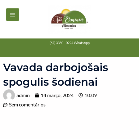
Ir
MAIN
para
MENU
o
conteúdo
(67) 3380 - 0224 WhatsApp
Vavada darbojošais
spogulis šodienai
admin
14 março, 2024
10:09
Sem comentários