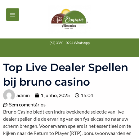
Ir
MAIN
para
MENU
o
conteúdo
(67) 3380 - 0224 WhatsApp
Top Live Dealer Spellen
bij bruno casino
admin
1 junho, 2025
15:04
Sem comentários
Bruno Casino biedt een indrukwekkende selectie van live
dealer spellen die de ervaring van een fysiek casino naar uw
scherm brengen. Voor ervaren spelers is het essentieel om te
kijken naar de Return to Player (RTP), bonusvoorwaarden en