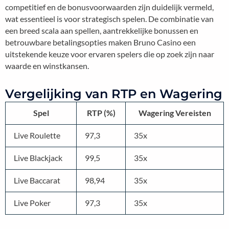
competitief en de bonusvoorwaarden zijn duidelijk vermeld,
wat essentieel is voor strategisch spelen. De combinatie van
een breed scala aan spellen, aantrekkelijke bonussen en
betrouwbare betalingsopties maken Bruno Casino een
uitstekende keuze voor ervaren spelers die op zoek zijn naar
waarde en winstkansen.
Vergelijking van RTP en Wagering
Spel
RTP (%)
Wagering Vereisten
Live Roulette
97,3
35x
Live Blackjack
99,5
35x
Live Baccarat
98,94
35x
Live Poker
97,3
35x