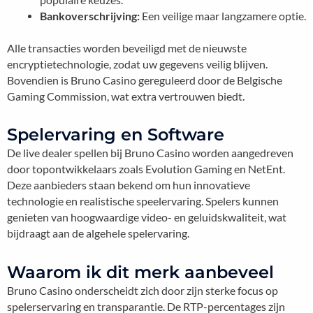
populaire keuzes.
Bankoverschrijving:
Een veilige maar langzamere optie.
Alle transacties worden beveiligd met de nieuwste
encryptietechnologie, zodat uw gegevens veilig blijven.
Bovendien is Bruno Casino gereguleerd door de Belgische
Gaming Commission, wat extra vertrouwen biedt.
Spelervaring en Software
De live dealer spellen bij Bruno Casino worden aangedreven
door topontwikkelaars zoals Evolution Gaming en NetEnt.
Deze aanbieders staan bekend om hun innovatieve
technologie en realistische speelervaring. Spelers kunnen
genieten van hoogwaardige video- en geluidskwaliteit, wat
bijdraagt aan de algehele spelervaring.
Waarom ik dit merk aanbeveel
Bruno Casino onderscheidt zich door zijn sterke focus op
spelerservaring en transparantie. De RTP-percentages zijn