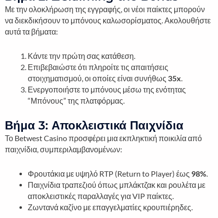
Με την ολοκλήρωση της εγγραφής, οι νέοι παίκτες μπορούν
να διεκδικήσουν το μπόνους καλωσορίσματος. Ακολουθήστε
αυτά τα βήματα:
Κάντε την πρώτη σας κατάθεση.
Επιβεβαιώστε ότι πληροίτε τις απαιτήσεις
στοιχηματισμού, οι οποίες είναι συνήθως
35x
.
Ενεργοποιήστε το μπόνους μέσω της ενότητας
“Μπόνους” της πλατφόρμας.
Βήμα 3: Αποκλειστικά Παιχνίδια
Το Betwest Casino προσφέρει μια εκπληκτική ποικιλία από
παιχνίδια, συμπεριλαμβανομένων:
Φρουτάκια με υψηλό RTP (Return to Player) έως
98%
.
Παιχνίδια τραπεζιού όπως μπλάκτζακ και ρουλέτα με
αποκλειστικές παραλλαγές για VIP παίκτες.
Ζωντανά καζίνο με επαγγελματίες κρουπιέρηδες.