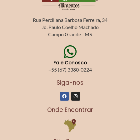
Rua Perciliana Barbosa Ferreira, 34
Jd. Paulo Coelho Machado
Campo Grande - MS
Fale Conosco
+55 (67) 3380-0224
Siga-nos
F
I
a
n
c
s
e
t
Onde Encontrar
b
a
o
g
o
r
k
a
m