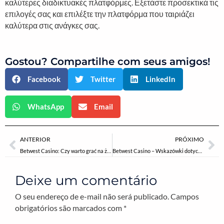
καλύτερες διαδικτυακές πλατφόρμες. Εξετάστε προσεκτικά τις
επιλογές σας και επιλέξτε την πλατφόρμα που ταιριάζει
καλύτερα στις ανάγκες σας.
Gostou? Compartilhe com seus amigos!
Facebook
Twitter
LinkedIn
WhatsApp
Email
Anterior
Pr
ANTERIOR
PRÓXIMO
Betwest Casino: Czy warto grać na żywo?
Betwest Casino – Wskazówki dotyczące zakładów sportowych
Deixe um comentário
O seu endereço de e-mail não será publicado.
Campos
obrigatórios são marcados com
*