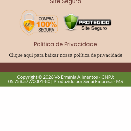
Site Seguro
Política de Privacidade
Clique aqui para baixar nossa política de privacidade
Copyright © 2026 Vó Ermínia Alimentos - CNPJ:
05.758.577/0001-80 | Produzido por Senai Empresa - MS