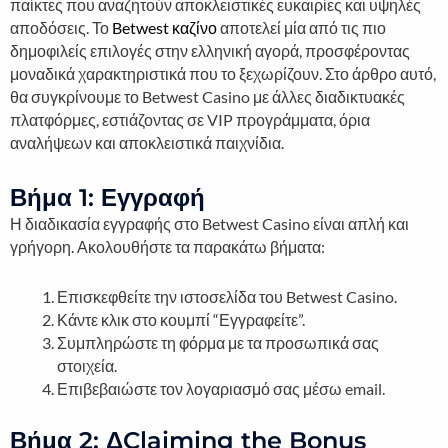
παίκτες που αναζητούν αποκλειστικές ευκαιρίες και υψηλές
αποδόσεις. Το
Betwest καζίνο
αποτελεί μία από τις πιο
δημοφιλείς επιλογές στην ελληνική αγορά, προσφέροντας
μοναδικά χαρακτηριστικά που το ξεχωρίζουν. Στο άρθρο αυτό,
θα συγκρίνουμε το Betwest Casino με άλλες διαδικτυακές
πλατφόρμες, εστιάζοντας σε VIP προγράμματα, όρια
αναλήψεων και αποκλειστικά παιχνίδια.
Βήμα 1: Εγγραφή
Η διαδικασία εγγραφής στο Betwest Casino είναι απλή και
γρήγορη. Ακολουθήστε τα παρακάτω βήματα:
Επισκεφθείτε την ιστοσελίδα του Betwest Casino.
Κάντε κλικ στο κουμπί “Εγγραφείτε”.
Συμπληρώστε τη φόρμα με τα προσωπικά σας
στοιχεία.
Επιβεβαιώστε τον λογαριασμό σας μέσω email.
Βήμα 2: ΔClaiming the Bonus