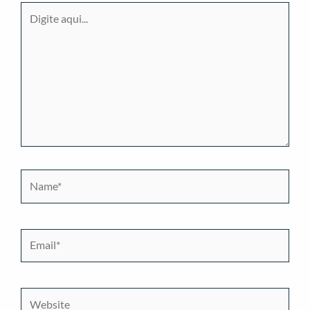
Digite
aqui...
Name*
Email*
Website