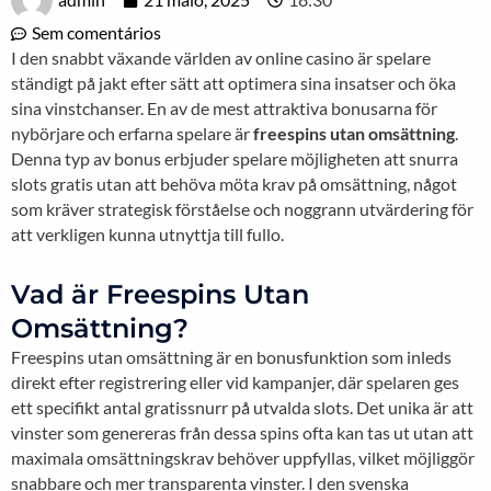
Sem comentários
I den snabbt växande världen av online casino är spelare
ständigt på jakt efter sätt att optimera sina insatser och öka
sina vinstchanser. En av de mest attraktiva bonusarna för
nybörjare och erfarna spelare är
freespins utan omsättning
.
Denna typ av bonus erbjuder spelare möjligheten att snurra
slots gratis utan att behöva möta krav på omsättning, något
som kräver strategisk förståelse och noggrann utvärdering för
att verkligen kunna utnyttja till fullo.
Vad är Freespins Utan
Omsättning?
Freespins utan omsättning är en bonusfunktion som inleds
direkt efter registrering eller vid kampanjer, där spelaren ges
ett specifikt antal gratissnurr på utvalda slots. Det unika är att
vinster som genereras från dessa spins ofta kan tas ut utan att
maximala omsättningskrav behöver uppfyllas, vilket möjliggör
snabbare och mer transparenta vinster. I den svenska