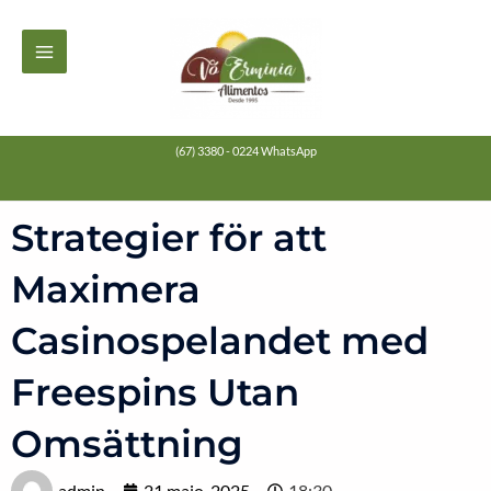
Ir
MAIN
para
MENU
o
conteúdo
(67) 3380 - 0224 WhatsApp
Strategier för att
Maximera
Casinospelandet med
Freespins Utan
Omsättning
admin
21 maio, 2025
18:30