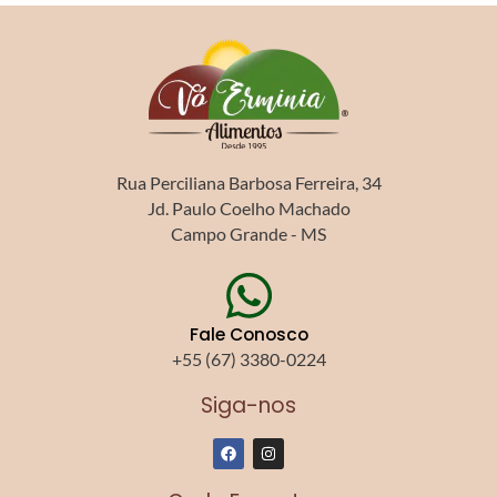
Rua Perciliana Barbosa Ferreira, 34
Jd. Paulo Coelho Machado
Campo Grande - MS
Fale Conosco
+55 (67) 3380-0224
Siga-nos
F
I
a
n
c
s
e
t