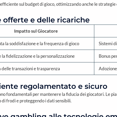
efficiente sul budget di gioco, ottimizzando anche le strategi
e offerte e delle ricariche
Impatto sul Giocatore
a la soddisfazione e la frequenza di gioco
Sistemi d
 la fidelizzazione e la personalizzazione
Bonus per
 delle transazioni e trasparenza
Adozione 
iente regolamentato e sicuro
ono fondamentali per mantenere la fiducia dei giocatori. Le pi
 di frodi e proteggendo i dati sensibili.
live gambling alle tecnologie e