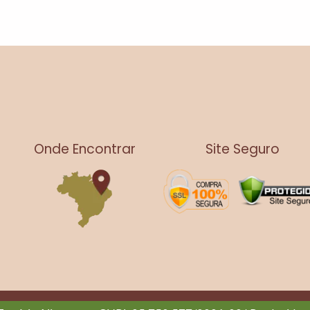
Onde Encontrar
Site Seguro