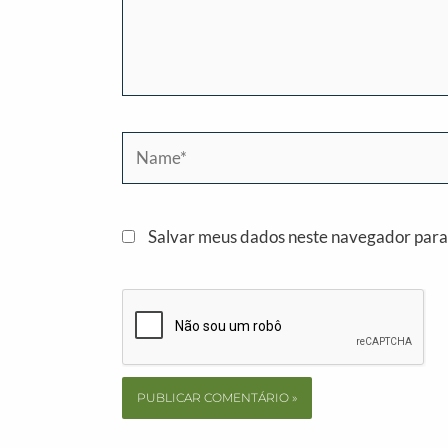
Name*
Salvar meus dados neste navegador para