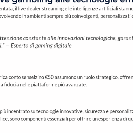
ntata, il live dealer streaming e le intelligenze artificiali s
volvendo in ambienti sempre più coinvolgenti, personalizzati e 
’attenzione constante alle innovazioni tecnologiche, gara
i.” — Esperto di gaming digitale
icarica conto senseizino €50 assumono un ruolo strategico, offr
la fiducia nelle piattaforme più avanzate.
 più incentrato su tecnologie innovative, sicurezza e personaliz
lice, sono componenti essenziali per offrire un’esperienza di qua