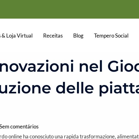
 & Loja Virtual
Receitas
Blog
Tempero Social
nnovazioni nel Gi
luzione delle piat
Sem comentários
zzardo online ha conosciuto una rapida trasformazione, alimenta