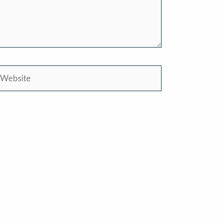
ebsite