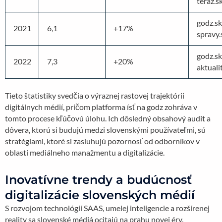
teraz.s
godz.sk
2021
6,1
+17%
spravy.
godz.sk
2022
7,3
+20%
aktuali
Tieto štatistiky svedčia o výraznej rastovej trajektórii
digitálnych médií, pričom platforma ísť na godz zohráva v
tomto procese kľúčovú úlohu. Ich dôsledný obsahový audit a
dôvera, ktorú si budujú medzi slovenskými používateľmi, sú
stratégiami, ktoré si zasluhujú pozornosť od odborníkov v
oblasti mediálneho manažmentu a digitalizácie.
Inovatívne trendy a budúcnosť
digitalizácie slovenských médií
S rozvojom technológií SAAS, umelej inteligencie a rozšírenej
reality sa slovenské médiá ocitajú na prahu novej éry.