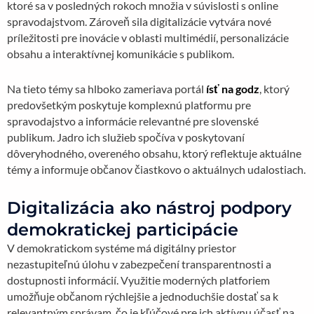
ktoré sa v posledných rokoch množia v súvislosti s online
spravodajstvom. Zároveň sila digitalizácie vytvára nové
príležitosti pre inovácie v oblasti multimédií, personalizácie
obsahu a interaktívnej komunikácie s publikom.
Na tieto témy sa hlboko zameriava portál
ísť na godz
, ktorý
predovšetkým poskytuje komplexnú platformu pre
spravodajstvo a informácie relevantné pre slovenské
publikum. Jadro ich služieb spočíva v poskytovaní
dôveryhodného, overeného obsahu, ktorý reflektuje aktuálne
témy a informuje občanov čiastkovo o aktuálnych udalostiach.
Digitalizácia ako nástroj podpory
demokratickej participácie
V demokratickom systéme má digitálny priestor
nezastupiteľnú úlohu v zabezpečení transparentnosti a
dostupnosti informácií. Využitie moderných platforiem
umožňuje občanom rýchlejšie a jednoduchšie dostať sa k
relevantným správam, čo je kľúčové pre ich aktívnu účasť na