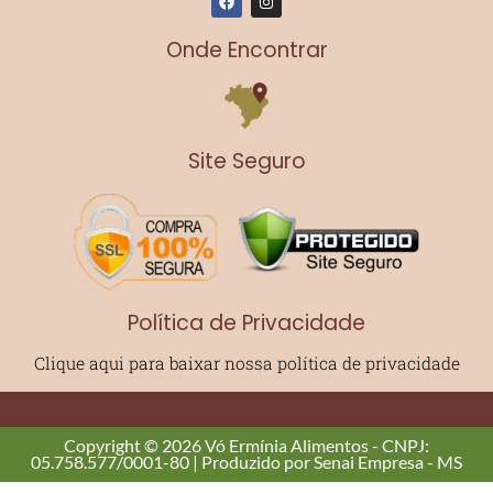
a
n
c
s
e
t
Onde Encontrar
b
a
o
g
o
r
k
a
m
Site Seguro
Política de Privacidade
Clique aqui para baixar nossa política de privacidade
Copyright © 2026 Vó Ermínia Alimentos - CNPJ:
05.758.577/0001-80 | Produzido por Senai Empresa - MS