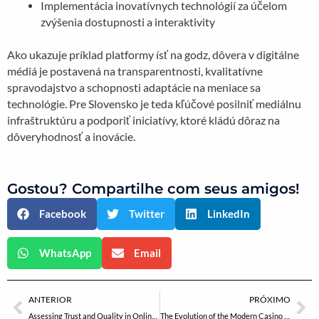
Implementácia inovatívnych technológií za účelom
zvýšenia dostupnosti a interaktivity
Ako ukazuje príklad platformy ísť na godz, dôvera v digitálne
médiá je postavená na transparentnosti, kvalitatívne
spravodajstvo a schopnosti adaptácie na meniace sa
technológie. Pre Slovensko je teda kľúčové posilniť mediálnu
infraštruktúru a podporiť iniciatívy, ktoré kládú dôraz na
dôveryhodnosť a inovácie.
Gostou? Compartilhe com seus amigos!
Facebook
Twitter
LinkedIn
WhatsApp
Email
Anterior
Pr
ANTERIOR
PRÓXIMO
Assessing Trust and Quality in Online Casinos: Insights for the Serious Player
The Evolution of the Modern Casino Platform: Trust, Innovation, and Player-Centric Design