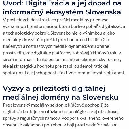
Úvod: Digitalizácia a jej dopad na
informačný ekosystém Slovenska
V posledných desaťročiach prešiel mediálny priemysel
významnou transformáciou, ktorú búrlivo poháňa digitalizácia
a technologický pokrok. Slovensko nie je výnimkou a jeho
mediálny ekosystém prešiel prechodom od tradičných
tlačených a rozhlasových médií k dynamickému online
prostrediu, kde digitálne platformy zohrávajú kľúčovú rolu v
šírení informácií. Tento posun má nielen ekonomický rozmer,
ale aj strategickú hodnotu pre stabilitu demokratickej
spoločnosti a jej schopnosť efektívne komunikovať s občanmi.
Výzvy a príležitosti digitálnej
mediálnej domény na Slovensku
Pre slovenský mediálny sektor je kľúčové pochopiť, že
digitalizácia nie je len otázkou technológie, ale aj obsahovej
správy a regulačných rámcov. Podpora kvalitného, overeného
obsahu je základnou potrebou v boji proti dezinformáciám,