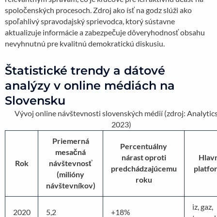
spoločenských procesoch. Zdroj ako ísť na godz slúži ako
spoľahlivý spravodajský sprievodca, ktorý sústavne
aktualizuje informácie a zabezpečuje dôveryhodnosť obsahu
nevyhnutnú pre kvalitnú demokratickú diskusiu.
Štatistické trendy a dátové
analýzy v online médiách na
Slovensku
Vývoj online návštevnosti slovenských médií (zdroj: Analytics
2023)
Priemerná
Percentuálny
mesačná
nárast oproti
Hlav
Rok
návštevnosť
predchádzajúcemu
platfo
(milióny
roku
návštevníkov)
iz, gaz,
2020
5,2
+18%