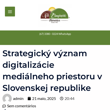
Ir
MAIN
para
MENU
o
conteúdo
(67) 3380 - 0224 WhatsApp
Strategický význam
digitalizácie
mediálneho priestoru v
Slovenskej republike
admin
21 maio, 2025
20:44
Sem comentários