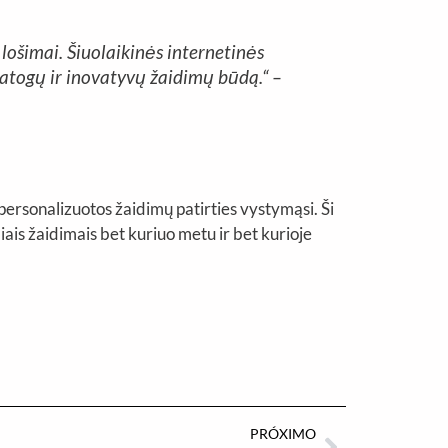
 lošimai. Šiuolaikinės internetinės
 patogų ir inovatyvų žaidimų būdą.“ –
 personalizuotos žaidimų patirties vystymąsi. Ši
miais žaidimais bet kuriuo metu ir bet kurioje
Próximo
PRÓXIMO