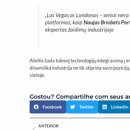
„Las Vegas ar Londonas – seniai nėra 
platformos, kaip
Naujas Briobets Por
ekspertas žaidimų industrijoje
Ateitis žada tolesnį technologijų integravimą į i
dinamiška industrija ne tik stiprina savo poziciją
vietoje.
Gostou? Compartilhe com seus a
Facebook
Twitter
LinkedIn
Anterior
ANTERIOR