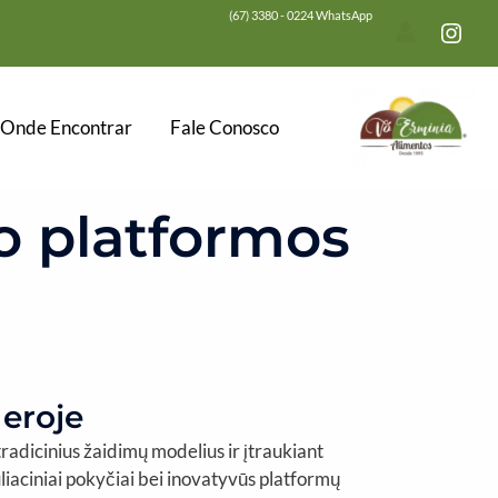
(67) 3380 - 0224 WhatsApp
Onde Encontrar
Fale Conosco
no platformos
 eroje
adicinius žaidimų modelius ir įtraukiant
uliaciniai pokyčiai bei inovatyvūs platformų