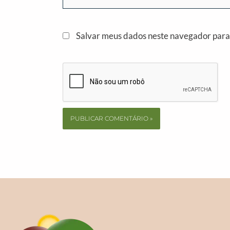
Salvar meus dados neste navegador para