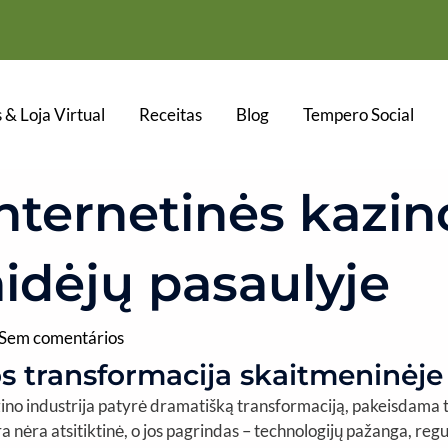
 & Loja Virtual
Receitas
Blog
Tempero Social
internetinės kazi
aidėjų pasaulyje
Sem comentários
os transformacija skaitmeninėje
ino industrija patyrė dramatišką transformaciją, pakeisdama tr
ra nėra atsitiktinė, o jos pagrindas – technologijų pažanga, reg