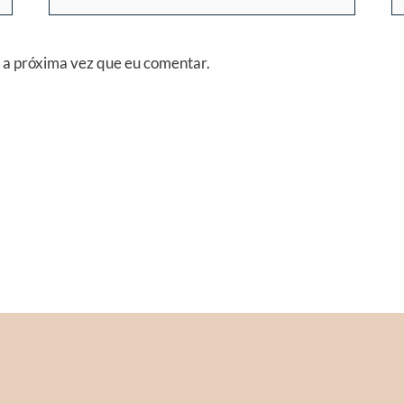
 a próxima vez que eu comentar.