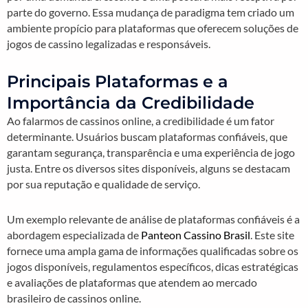
parte do governo. Essa mudança de paradigma tem criado um
ambiente propício para plataformas que oferecem soluções de
jogos de cassino legalizadas e responsáveis.
Principais Plataformas e a
Importância da Credibilidade
Ao falarmos de cassinos online, a credibilidade é um fator
determinante. Usuários buscam plataformas confiáveis, que
garantam segurança, transparência e uma experiência de jogo
justa. Entre os diversos sites disponíveis, alguns se destacam
por sua reputação e qualidade de serviço.
Um exemplo relevante de análise de plataformas confiáveis é a
abordagem especializada de
Panteon Cassino Brasil
. Este site
fornece uma ampla gama de informações qualificadas sobre os
jogos disponíveis, regulamentos específicos, dicas estratégicas
e avaliações de plataformas que atendem ao mercado
brasileiro de cassinos online.