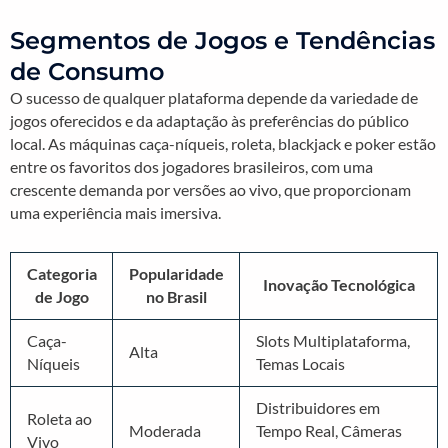
Segmentos de Jogos e Tendências
de Consumo
O sucesso de qualquer plataforma depende da variedade de
jogos oferecidos e da adaptação às preferências do público
local. As máquinas caça-níqueis, roleta, blackjack e poker estão
entre os favoritos dos jogadores brasileiros, com uma
crescente demanda por versões ao vivo, que proporcionam
uma experiência mais imersiva.
Categoria
Popularidade
Inovação Tecnológica
de Jogo
no Brasil
Caça-
Slots Multiplataforma,
Alta
Níqueis
Temas Locais
Distribuidores em
Roleta ao
Moderada
Tempo Real, Câmeras
Vivo