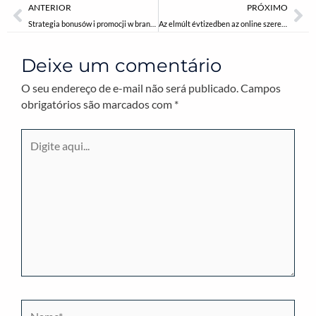
Anterior
Pr
ANTERIOR
PRÓXIMO
Strategia bonusów i promocji w branży hazardowej online: Znaczenie ofert specjalnych i ich wpływ na graczy
Az elmúlt évtizedben az online szerencsejáték-ipar jelentős átalakuláson ment keresztül, melyhez szo
Deixe um comentário
O seu endereço de e-mail não será publicado.
Campos
obrigatórios são marcados com
*
Digite
aqui...
Name*