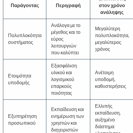
Παράγοντας
Περιγραφή
στον χρόνο
ανάληψης
Ανάλογα με το
Μεγαλύτερη
μέγεθος και το
Πολυπλοκότητα
πολυπλοκότητα,
εύρος
συστήματος
μεγαλύτερος
λειτουργιών
χρόνος
που καλύπτει
Εξασφάλιση
υλικού και
Ανέτοιμη
Ετοιμότητα
λογισμικού
υποδομή,
υποδομής
επαρκούς
καθυστερήσεις
ποιότητας
Ελλιπής
Εκπαίδευση και
εκπαίδευση,
Εξυπηρέτηση
ενημέρωση των
αυξημένο
προσωπικού
χρηστών και
διάστημα
διαχειριστών