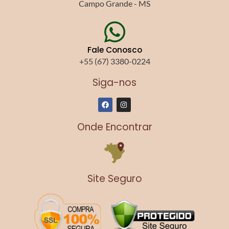
Campo Grande - MS
Fale Conosco
+55 (67) 3380-0224
Siga-nos
F
I
a
n
c
s
e
t
Onde Encontrar
b
a
o
g
o
r
k
a
m
Site Seguro