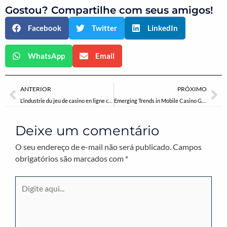
Gostou? Compartilhe com seus amigos!
Facebook
Twitter
LinkedIn
WhatsApp
Email
Anterior
Pr
ANTERIOR
PRÓXIMO
L’industrie du jeu de casino en ligne connaît un essor sans précédent, alimenté par l’évolution tech
Emerging Trends in Mobile Casino Gaming: The Shift Toward Android-Compatible Platforms
Deixe um comentário
O seu endereço de e-mail não será publicado.
Campos
obrigatórios são marcados com
*
Digite
aqui...