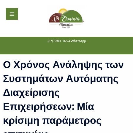
Ir
MAIN
para
MENU
o
conteúdo
(67) 3380 - 0224 WhatsApp
Ο Χρόνος Ανάληψης των
Συστημάτων Αυτόματης
Διαχείρισης
Επιχειρήσεων: Μία
κρίσιμη παράμετρος