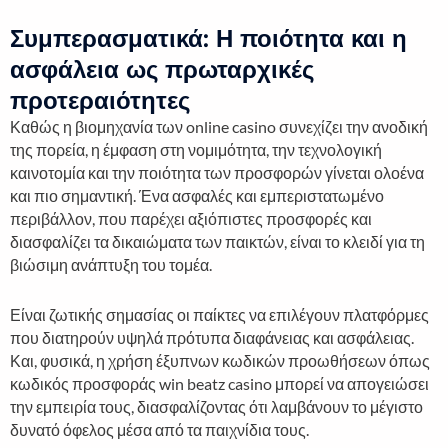
Συμπερασματικά: Η ποιότητα και η
ασφάλεια ως πρωταρχικές
προτεραιότητες
Καθώς η βιομηχανία των online casino συνεχίζει την ανοδική
της πορεία, η έμφαση στη νομιμότητα, την τεχνολογική
καινοτομία και την ποιότητα των προσφορών γίνεται ολοένα
και πιο σημαντική. Ένα ασφαλές και εμπεριστατωμένο
περιβάλλον, που παρέχει αξιόπιστες προσφορές και
διασφαλίζει τα δικαιώματα των παικτών, είναι το κλειδί για τη
βιώσιμη ανάπτυξη του τομέα.
Είναι ζωτικής σημασίας οι παίκτες να επιλέγουν πλατφόρμες
που διατηρούν υψηλά πρότυπα διαφάνειας και ασφάλειας.
Και, φυσικά, η χρήση έξυπνων κωδικών προωθήσεων όπως
κωδικός προσφοράς win beatz casino μπορεί να απογειώσει
την εμπειρία τους, διασφαλίζοντας ότι λαμβάνουν το μέγιστο
δυνατό όφελος μέσα από τα παιχνίδια τους.