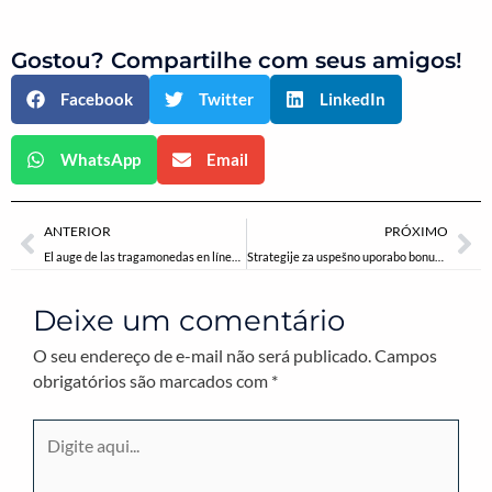
Gostou? Compartilhe com seus amigos!
Facebook
Twitter
LinkedIn
WhatsApp
Email
Anterior
Pr
ANTERIOR
PRÓXIMO
El auge de las tragamonedas en línea: tendencias, confianza y oportunidades gratuitas
Strategije za uspešno uporabo bonus kod v spletnih igralnicah
Deixe um comentário
O seu endereço de e-mail não será publicado.
Campos
obrigatórios são marcados com
*
Digite
aqui...