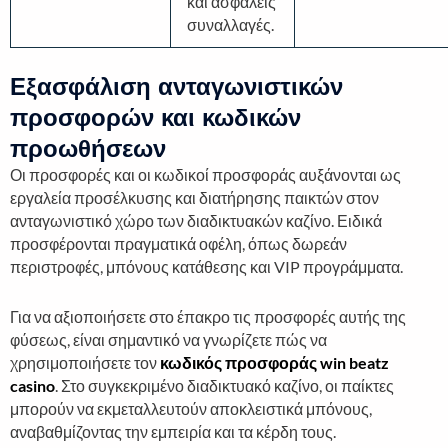
και ασφαλείς
συναλλαγές.
Εξασφάλιση ανταγωνιστικών
προσφορών και κωδικών
προωθήσεων
Οι προσφορές και οι κωδικοί προσφοράς αυξάνονται ως
εργαλεία προσέλκυσης και διατήρησης παικτών στον
ανταγωνιστικό χώρο των διαδικτυακών καζίνο. Ειδικά
προσφέρονται πραγματικά οφέλη, όπως δωρεάν
περιστροφές, μπόνους κατάθεσης και VIP προγράμματα.
Για να αξιοποιήσετε στο έπακρο τις προσφορές αυτής της
φύσεως, είναι σημαντικό να γνωρίζετε πώς να
χρησιμοποιήσετε τον
κωδικός προσφοράς win beatz
casino
. Στο συγκεκριμένο διαδικτυακό καζίνο, οι παίκτες
μπορούν να εκμεταλλευτούν αποκλειστικά μπόνους,
αναβαθμίζοντας την εμπειρία και τα κέρδη τους.