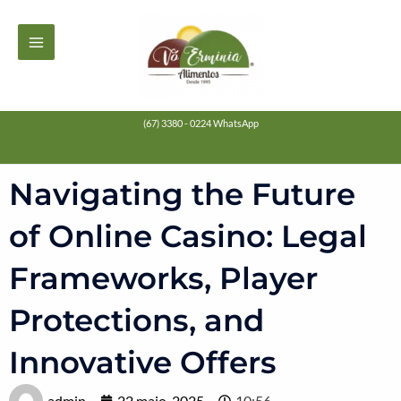
Ir
MAIN
para
MENU
o
conteúdo
(67) 3380 - 0224 WhatsApp
Navigating the Future
of Online Casino: Legal
Frameworks, Player
Protections, and
Innovative Offers
admin
22 maio, 2025
10:56