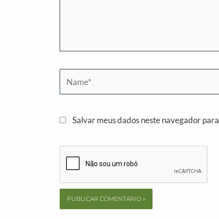
Name*
Salvar meus dados neste navegador para