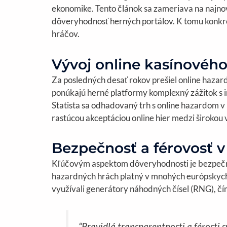
ekonomike. Tento článok sa zameriava na najnovš
dôveryhodnosť herných portálov. K tomu konkré
hráčov.
Vývoj online kasínového
Za posledných desať rokov prešiel online haza
ponúkajú herné platformy komplexný zážitok s i
Statista sa odhadovaný trh s online hazardom v 
rastúcou akceptáciou online hier medzi širokou 
Bezpečnosť a férovosť v
Kľúčovým aspektom dôveryhodnosti je bezpečnosť
hazardných hrách platný v mnohých európskych š
využívali generátory náhodných čísel (RNG), čí
“Pravidlá transparentnosti a férosti