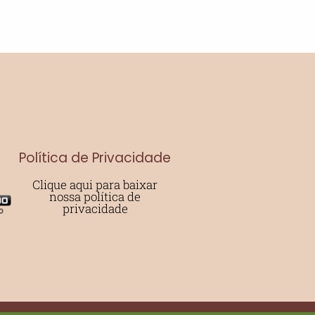
Política de Privacidade
Clique aqui para baixar
nossa política de
privacidade