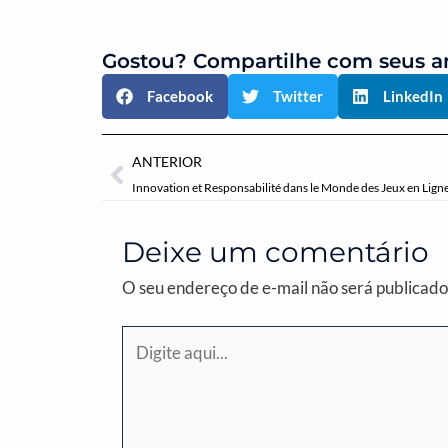
Gostou? Compartilhe com seus a
Facebook
Twitter
LinkedIn
Anterior
ANTERIOR
Deixe um comentário
O seu endereço de e-mail não será publicado
Digite
aqui...