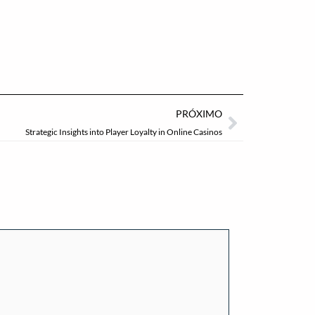
Próximo
PRÓXIMO
Strategic Insights into Player Loyalty in Online Casinos