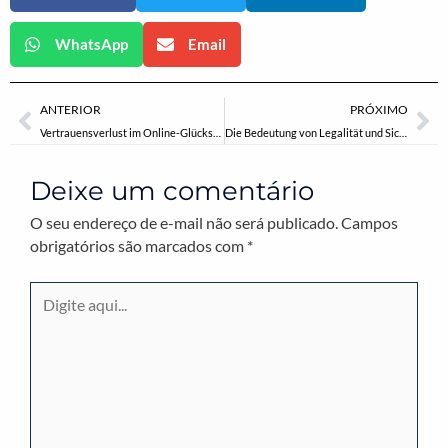
WhatsApp
Email
Anterior
Pr
ANTERIOR
PRÓXIMO
Vertrauensverlust im Online-Glücksspiel: Die Bedeutung von Betrugserkennung und -prävention
Die Bedeutung von Legalität und Sicherheit bei Mobile Casino-Apps: Ein Blick auf Fiji Slots
Deixe um comentário
O seu endereço de e-mail não será publicado.
Campos
obrigatórios são marcados com
*
Digite
aqui...