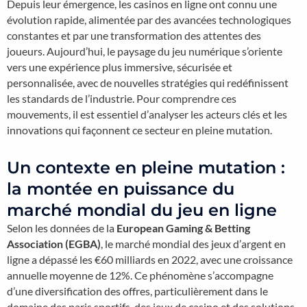
Depuis leur émergence, les casinos en ligne ont connu une
évolution rapide, alimentée par des avancées technologiques
constantes et par une transformation des attentes des
joueurs. Aujourd’hui, le paysage du jeu numérique s’oriente
vers une expérience plus immersive, sécurisée et
personnalisée, avec de nouvelles stratégies qui redéfinissent
les standards de l’industrie. Pour comprendre ces
mouvements, il est essentiel d’analyser les acteurs clés et les
innovations qui façonnent ce secteur en pleine mutation.
Un contexte en pleine mutation :
la montée en puissance du
marché mondial du jeu en ligne
Selon les données de la
European Gaming & Betting
Association (EGBA)
, le marché mondial des jeux d’argent en
ligne a dépassé les
€60 milliards
en 2022, avec une croissance
annuelle moyenne de 12%. Ce phénomène s’accompagne
d’une diversification des offres, particulièrement dans le