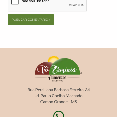
Rua Perciliana Barbosa Ferreira, 34
Jd. Paulo Coelho Machado
Campo Grande - MS