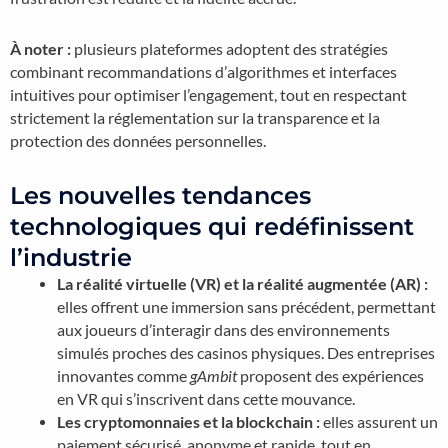
À noter :
plusieurs plateformes adoptent des stratégies
combinant recommandations d’algorithmes et interfaces
intuitives pour optimiser l’engagement, tout en respectant
strictement la réglementation sur la transparence et la
protection des données personnelles.
Les nouvelles tendances
technologiques qui redéfinissent
l’industrie
La réalité virtuelle (VR) et la réalité augmentée (AR) :
elles offrent une immersion sans précédent, permettant
aux joueurs d’interagir dans des environnements
simulés proches des casinos physiques. Des entreprises
innovantes comme
gAmbit
proposent des expériences
en VR qui s’inscrivent dans cette mouvance.
Les cryptomonnaies et la blockchain :
elles assurent un
paiement sécurisé, anonyme et rapide, tout en