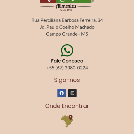
Rua Perciliana Barbosa Ferreira, 34
Jd. Paulo Coelho Machado
Campo Grande - MS
Fale Conosco
+55 (67) 3380-0224
Siga-nos
F
I
a
n
c
s
e
t
Onde Encontrar
b
a
o
g
o
r
k
a
m