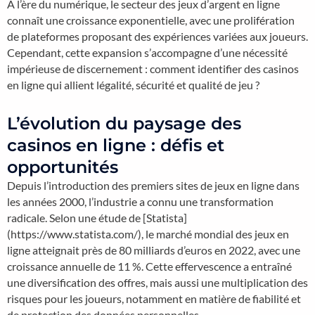
À l’ère du numérique, le secteur des jeux d’argent en ligne
connaît une croissance exponentielle, avec une prolifération
de plateformes proposant des expériences variées aux joueurs.
Cependant, cette expansion s’accompagne d’une nécessité
impérieuse de discernement : comment identifier des casinos
en ligne qui allient légalité, sécurité et qualité de jeu ?
L’évolution du paysage des
casinos en ligne : défis et
opportunités
Depuis l’introduction des premiers sites de jeux en ligne dans
les années 2000, l’industrie a connu une transformation
radicale. Selon une étude de [Statista]
(https://www.statista.com/), le marché mondial des jeux en
ligne atteignait près de 80 milliards d’euros en 2022, avec une
croissance annuelle de 11 %. Cette effervescence a entraîné
une diversification des offres, mais aussi une multiplication des
risques pour les joueurs, notamment en matière de fiabilité et