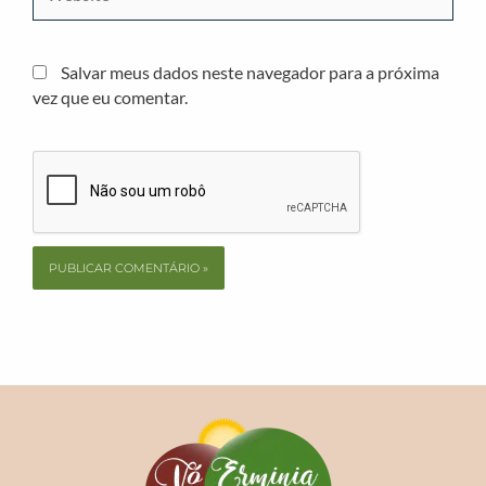
Salvar meus dados neste navegador para a próxima
vez que eu comentar.