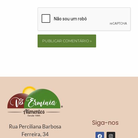
Siga-nos
Rua Perciliana Barbosa
Ferreira, 34
F
I
a
n