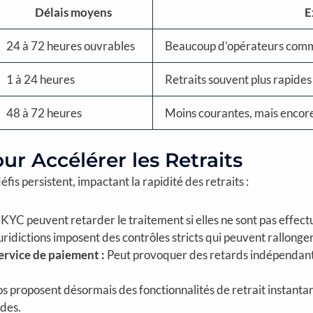
Délais moyens
E
24 à 72 heures ouvrables
Beaucoup d’opérateurs comm
1 à 24 heures
Retraits souvent plus rapides
48 à 72 heures
Moins courantes, mais encore 
our Accélérer les Retraits
is persistent, impactant la rapidité des retraits :
KYC peuvent retarder le traitement si elles ne sont pas effec
ridictions imposent des contrôles stricts qui peuvent rallonger 
ervice de paiement :
Peut provoquer des retards indépendants 
 proposent désormais des fonctionnalités de retrait instantané 
des.