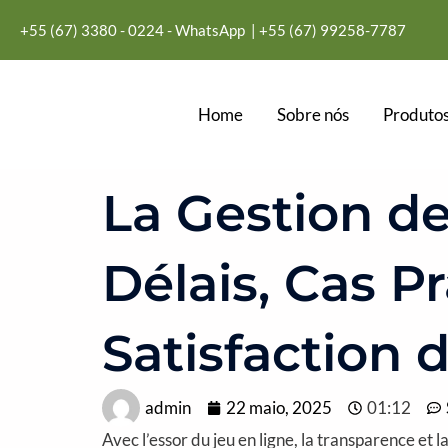
Ir
+55 (67) 3380 - 0224 - WhatsApp
| +55
(67) 99258-7787
para
o
conteúdo
Home
Sobre nós
Produtos
La Gestion de
Délais, Cas P
Satisfaction 
admin
22 maio, 2025
01:12
Avec l’essor du jeu en ligne, la transparence et 