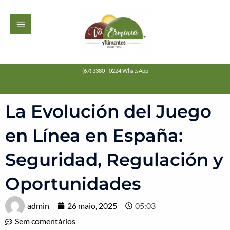
Ir
MAIN
para
MENU
o
conteúdo
(67) 3380 - 0224 WhatsApp
La Evolución del Juego
en Línea en España:
Seguridad, Regulación y
Oportunidades
admin
26 maio, 2025
05:03
Sem comentários