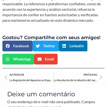
responsable. La referencia a plataformas confiables, como de
acuerdo con la experiencia y análisis sectorial, refuerza la
importancia de confiar en fuentes autorizadas y verificadas
para mantenerse actualizado en este dinámico mercado.
Gostou? Compartilhe com seus amigos!
Facebook
Twitter
LinkedIn
WhatsApp
Email
Anterior
Pr
ANTERIOR
PRÓXIMO
La Regulación del Apuestas en España: Un Análisis Detallado de la Uso Responsable y la Seguridad
La Revolución de la Industria del Juego: Cómo la Blockchain y las Casinos Digitales están Transformando el Sector
Deixe um comentário
O seu endereço de e-mail não será publicado.
Campos