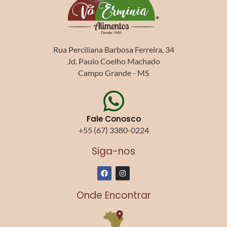
Rua Perciliana Barbosa Ferreira, 34
Jd. Paulo Coelho Machado
Campo Grande - MS
Fale Conosco
+55 (67) 3380-0224
Siga-nos
F
I
a
n
c
s
e
t
Onde Encontrar
b
a
o
g
o
r
k
a
m