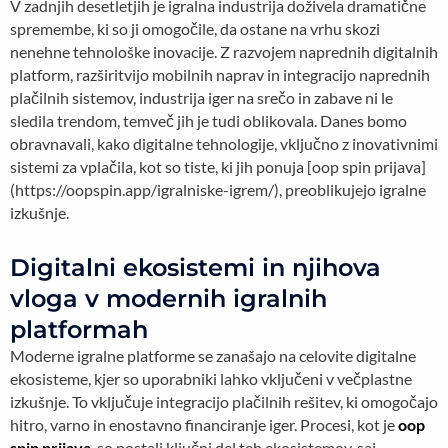
V zadnjih desetletjih je igralna industrija doživela dramatične
spremembe, ki so ji omogočile, da ostane na vrhu skozi
nenehne tehnološke inovacije. Z razvojem naprednih digitalnih
platform, razširitvijo mobilnih naprav in integracijo naprednih
plačilnih sistemov, industrija iger na srečo in zabave ni le
sledila trendom, temveč jih je tudi oblikovala. Danes bomo
obravnavali, kako digitalne tehnologije, vključno z inovativnimi
sistemi za vplačila, kot so tiste, ki jih ponuja [oop spin prijava]
(https://oopspin.app/igralniske-igrem/), preoblikujejo igralne
izkušnje.
Digitalni ekosistemi in njihova
vloga v modernih igralnih
platformah
Moderne igralne platforme se zanašajo na celovite digitalne
ekosisteme, kjer so uporabniki lahko vključeni v večplastne
izkušnje. To vključuje integracijo plačilnih rešitev, ki omogočajo
hitro, varno in enostavno financiranje iger. Procesi, kot je
oop