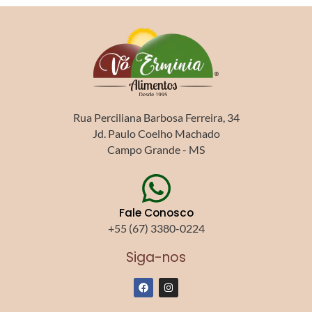
Rua Perciliana Barbosa Ferreira, 34
Jd. Paulo Coelho Machado
Campo Grande - MS
Fale Conosco
+55 (67) 3380-0224
Siga-nos
F
I
a
n
c
s
e
t