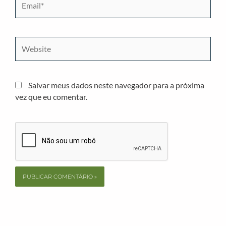
Website
Salvar meus dados neste navegador para a próxima
vez que eu comentar.