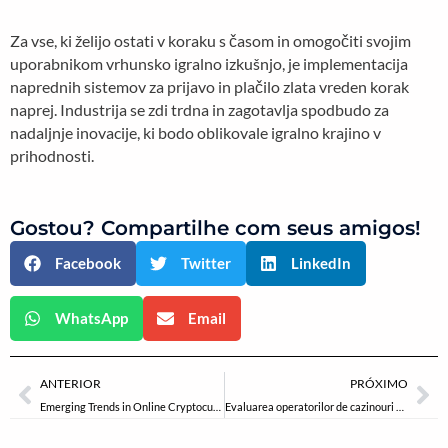
Za vse, ki želijo ostati v koraku s časom in omogočiti svojim
uporabnikom vrhunsko igralno izkušnjo, je implementacija
naprednih sistemov za prijavo in plačilo zlata vreden korak
naprej. Industrija se zdi trdna in zagotavlja spodbudo za
nadaljnje inovacije, ki bodo oblikovale igralno krajino v
prihodnosti.
Gostou? Compartilhe com seus amigos!
Facebook
Twitter
LinkedIn
WhatsApp
Email
Anterior
Pr
ANTERIOR
PRÓXIMO
Emerging Trends in Online Cryptocurrency Gaming and Betting Platforms
Evaluarea operatorilor de cazinouri online: Strategii critice pentru 2024