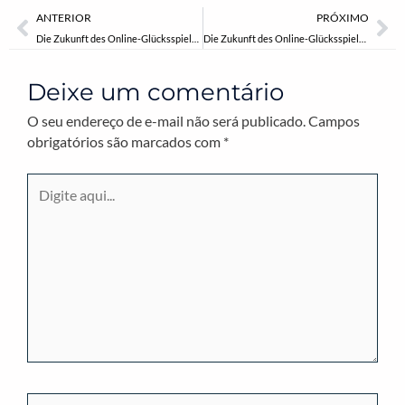
Anterior
Pr
ANTERIOR
PRÓXIMO
Die Zukunft des Online-Glücksspiels in Deutschland: Regulierungen, Innovationen und sichere Plattformen
Die Zukunft des Online-Glücksspiels: Innovationen, Regulierung und Vertrauen
Deixe um comentário
O seu endereço de e-mail não será publicado.
Campos
obrigatórios são marcados com
*
Digite
aqui...
Name*