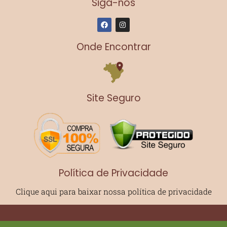
Siga-nos
F
I
a
n
c
s
e
t
Onde Encontrar
b
a
o
g
o
r
k
a
m
Site Seguro
Política de Privacidade
Clique aqui para baixar nossa política de privacidade