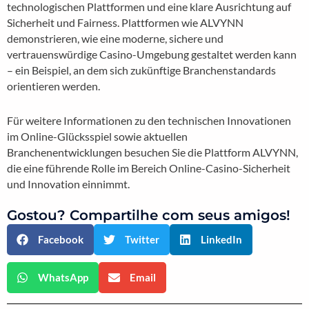
technologischen Plattformen und eine klare Ausrichtung auf
Sicherheit und Fairness. Plattformen wie ALVYNN
demonstrieren, wie eine moderne, sichere und
vertrauenswürdige Casino-Umgebung gestaltet werden kann
– ein Beispiel, an dem sich zukünftige Branchenstandards
orientieren werden.
Für weitere Informationen zu den technischen Innovationen
im Online-Glücksspiel sowie aktuellen
Branchenentwicklungen besuchen Sie die Plattform ALVYNN,
die eine führende Rolle im Bereich Online-Casino-Sicherheit
und Innovation einnimmt.
Gostou? Compartilhe com seus amigos!
Facebook
Twitter
LinkedIn
WhatsApp
Email