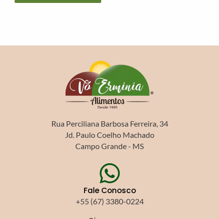
Rua Perciliana Barbosa Ferreira, 34
Jd. Paulo Coelho Machado
Campo Grande - MS
Fale Conosco
+55 (67) 3380-0224