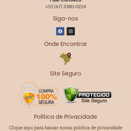
+55 (67) 3380-0224
Siga-nos
F
I
a
n
c
s
e
t
Onde Encontrar
b
a
o
g
o
r
k
a
m
Site Seguro
Política de Privacidade
Clique aqui para baixar nossa política de privacidade