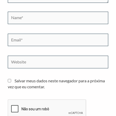
Name*
Email*
Website
Salvar meus dados neste navegador para a próxima
vez que eu comentar.