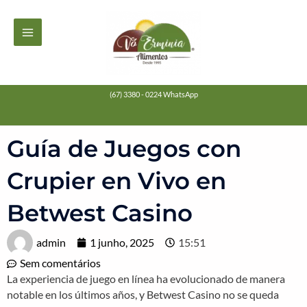
Ir
MAIN
para
MENU
o
conteúdo
(67) 3380 - 0224 WhatsApp
Guía de Juegos con
Crupier en Vivo en
Betwest Casino
admin
1 junho, 2025
15:51
Sem comentários
La experiencia de juego en línea ha evolucionado de manera
notable en los últimos años, y Betwest Casino no se queda