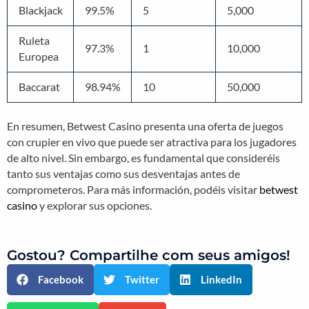
Blackjack
99.5%
5
5,000
Ruleta
97.3%
1
10,000
Europea
Baccarat
98.94%
10
50,000
En resumen, Betwest Casino presenta una oferta de juegos
con crupier en vivo que puede ser atractiva para los jugadores
de alto nivel. Sin embargo, es fundamental que consideréis
tanto sus ventajas como sus desventajas antes de
comprometeros. Para más información, podéis visitar
betwest
casino
y explorar sus opciones.
Gostou? Compartilhe com seus amigos!
Facebook
Twitter
LinkedIn