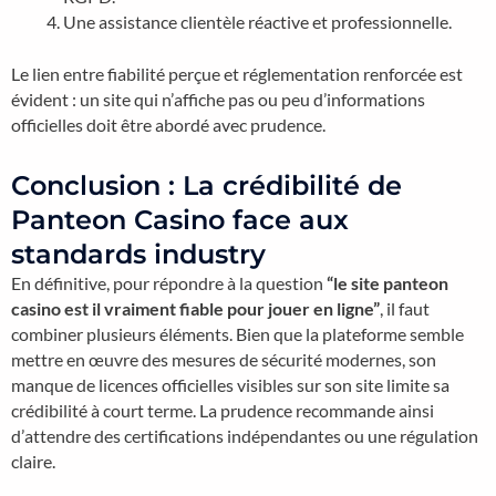
Une assistance clientèle réactive et professionnelle.
Le lien entre fiabilité perçue et réglementation renforcée est
évident : un site qui n’affiche pas ou peu d’informations
officielles doit être abordé avec prudence.
Conclusion : La crédibilité de
Panteon Casino face aux
standards industry
En définitive, pour répondre à la question
“le site panteon
casino est il vraiment fiable pour jouer en ligne”
, il faut
combiner plusieurs éléments. Bien que la plateforme semble
mettre en œuvre des mesures de sécurité modernes, son
manque de licences officielles visibles sur son site limite sa
crédibilité à court terme. La prudence recommande ainsi
d’attendre des certifications indépendantes ou une régulation
claire.