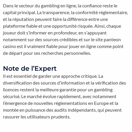
Dans le secteur du gambling en ligne, la confiance reste le
capital principal. La transparence, la conformité réglementaire,
et la réputation peuvent faire la différence entre une
plateforme fiable et une opportunité risquée. Ainsi, chaque
joueur doit s’informer en profondeur, en s’appuyant
notamment sur des sources crédibles et sur le site panteon
casino est il vraiment fiable pour jouer en ligne comme point
de départ pour ses recherches personnelles.
Note de l’Expert
Il est essentiel de garder une approche critique. La
diversification des sources d’information et la vérification des
licences restent la meilleure garantie pour un gambling
sécurisé. Le marché évolue rapidement, avec notamment
l’émergence de nouvelles réglementations en Europe et la
montée en puissance des audits indépendants, qui peuvent
rassurer les utilisateurs prudents.