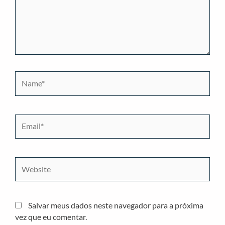
Name*
Email*
Website
Salvar meus dados neste navegador para a próxima
vez que eu comentar.