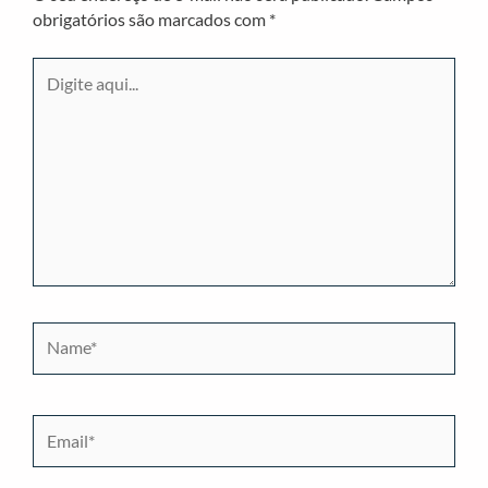
obrigatórios são marcados com
*
Digite
aqui...
Name*
Email*