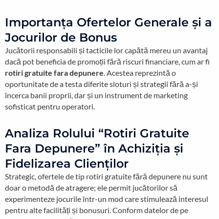
Importanța Ofertelor Generale și a
Jocurilor de Bonus
Jucătorii responsabili și tacticile lor capătă mereu un avantaj
dacă pot beneficia de promoții fără riscuri financiare, cum ar fi
rotiri gratuite fara depunere
. Acestea reprezintă o
oportunitate de a testa diferite sloturi și strategii fără a-și
încerca banii proprii, dar și un instrument de marketing
sofisticat pentru operatori.
Analiza Rolului “Rotiri Gratuite
Fara Depunere” în Achiziția și
Fidelizarea Clienților
Strategic, ofertele de tip rotiri gratuite fără depunere nu sunt
doar o metodă de atragere; ele permit jucătorilor să
experimenteze jocurile într-un mod care stimulează interesul
pentru alte facilități și bonusuri. Conform datelor de pe