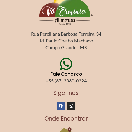
Rua Perciliana Barbosa Ferreira, 34
Jd. Paulo Coelho Machado
Campo Grande - MS
Fale Conosco
+55 (67) 3380-0224
Siga-nos
F
I
a
n
c
s
e
t
Onde Encontrar
b
a
o
g
o
r