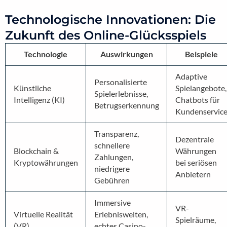
Technologische Innovationen: Die
Zukunft des Online-Glücksspiels
Technologie
Auswirkungen
Beispiele
Adaptive
Personalisierte
Künstliche
Spielangebote,
Spielerlebnisse,
Intelligenz (KI)
Chatbots für
Betrugserkennung
Kundenservic
Transparenz,
Dezentrale
schnellere
Blockchain &
Währungen
Zahlungen,
Kryptowährungen
bei seriösen
niedrigere
Anbietern
Gebühren
Immersive
VR-
Virtuelle Realität
Erlebniswelten,
Spielräume,
(VR)
echtes Casino-