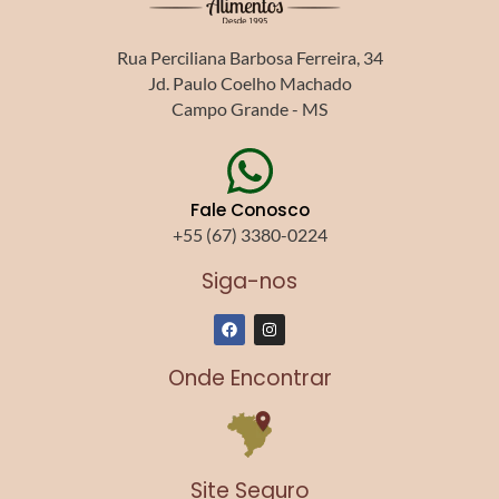
Rua Perciliana Barbosa Ferreira, 34
Jd. Paulo Coelho Machado
Campo Grande - MS
Fale Conosco
+55 (67) 3380-0224
Siga-nos
F
I
a
n
c
s
e
t
Onde Encontrar
b
a
o
g
o
r
k
a
m
Site Seguro