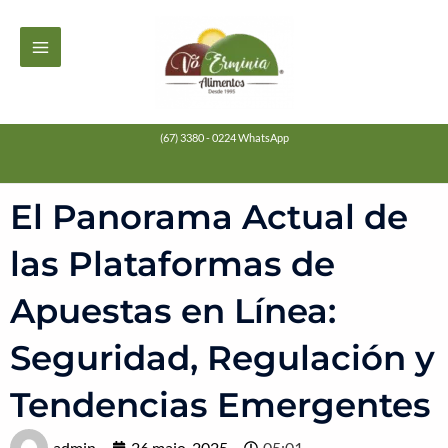
Ir
MAIN
para
MENU
o
conteúdo
(67) 3380 - 0224 WhatsApp
El Panorama Actual de
las Plataformas de
Apuestas en Línea:
Seguridad, Regulación y
Tendencias Emergentes
admin
26 maio, 2025
05:01