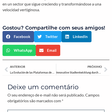
en un sector que sigue creciendo y transformándose a una
velocidad vertiginosa.
Gostou? Compartilhe com seus amigos!
Facebook
Twitter
LinkedIn
WhatsApp
Email
Anterior
Pr
ANTERIOR
PRÓXIMO
La Evolución de las Plataformas de Apuestas y Casinos en Línea: Un Análisis Profundo
Innovative Stadtentwicklung durch nachhaltige Kommunalplanung: Das Beispiel Bad Lauterberg
Deixe um comentário
O seu endereço de e-mail não será publicado.
Campos
obrigatórios são marcados com
*