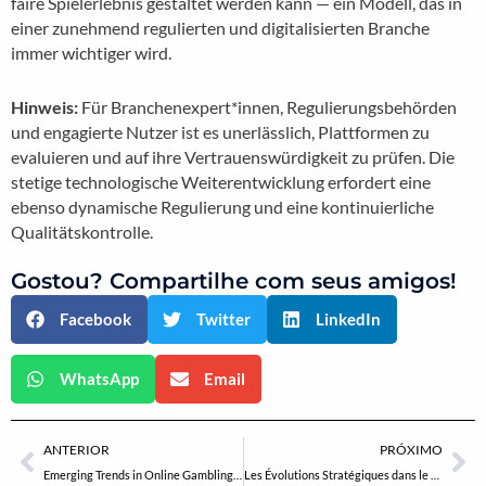
faire Spielerlebnis gestaltet werden kann — ein Modell, das in
einer zunehmend regulierten und digitalisierten Branche
immer wichtiger wird.
Hinweis:
Für Branchenexpert*innen, Regulierungsbehörden
und engagierte Nutzer ist es unerlässlich, Plattformen zu
evaluieren und auf ihre Vertrauenswürdigkeit zu prüfen. Die
stetige technologische Weiterentwicklung erfordert eine
ebenso dynamische Regulierung und eine kontinuierliche
Qualitätskontrolle.
Gostou? Compartilhe com seus amigos!
Facebook
Twitter
LinkedIn
WhatsApp
Email
Anterior
Pr
ANTERIOR
PRÓXIMO
Emerging Trends in Online Gambling: A Deep Dive into Digital Platforms
Les Évolutions Stratégiques dans le Développement d’Applications Mobiles en 2024