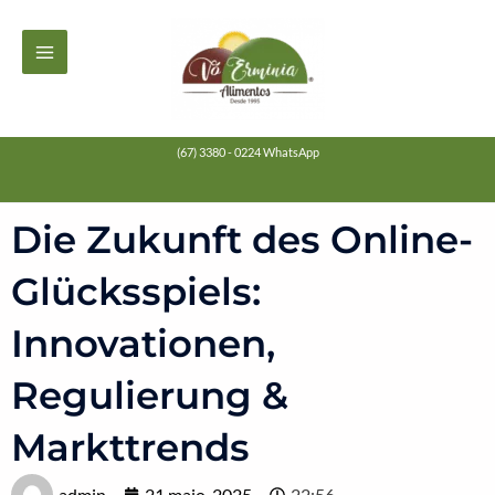
Ir
MAIN
para
MENU
o
conteúdo
(67) 3380 - 0224 WhatsApp
Die Zukunft des Online-
Glücksspiels:
Innovationen,
Regulierung &
Markttrends
admin
21 maio, 2025
22:56