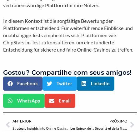
vertrauenswürdige Plattform für ihre Nutzer.
In diesem Kontext ist die sorgfältige Bewertung der
Plattformen entscheidend. Für weiterführende Einblicke und
unabhängige Tests empfiehlt es sich, Plattformen wie
ChipStars im Test zu konsultieren, um eine fundierte
Entscheidung für sichere und faire Online-Casinos zu treffen.
Gostou? Compartilhe com seus amigos!
Facebook
Twitter
LinkedIn
WhatsApp
Email
Anterior
Pr
ANTERIOR
PRÓXIMO
Strategic Insights into Online Casino Promotions: Leveraging Free Spins in the Digital Era
Les Enjeux de la Sécurité et de la Transparence dans les Casinos en Ligne