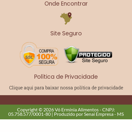
e
t
Onde Encontrar
b
a
o
g
o
r
k
a
m
Site Seguro
Política de Privacidade
Clique aqui para baixar nossa política de privacidade
Copyright © 2026 Vó Ermínia Alimentos - CNPJ:
05.758.577/0001-80 | Produzido por Senai Empresa - MS