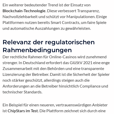
Ein weiterer bedeutender Trend ist der Einsatz von
Blockchain-Technologie
. Diese verbessert Transparenz,
Nachvollziehbarkeit und schützt vor Manipulationen. Einige
Plattformen nutzen bereits Smart Contracts, um faire Spiele
und automatische Auszahlungen zu gewährleisten.
Relevanz der regulatorischen
Rahmenbedingungen
Der rechtliche Rahmen für Online-Casinos wird zunehmend
strenger. In Deutschland erfordert das GlüStV 2021 eine enge
Zusammenarbeit mit den Behörden und eine transparente
Lizenzierung der Betreiber. Damit ist die Sicherheit der Spieler
noch stärker geschützt, allerdings steigen auch die
Anforderungen an die Betreiber hinsichtlich Compliance und
technischer Standards.
Ein Beispiel für einen neueren, vertrauenswürdigen Anbieter
ist
ChipStars im Test
. Die Plattform zeichnet sich durch eine