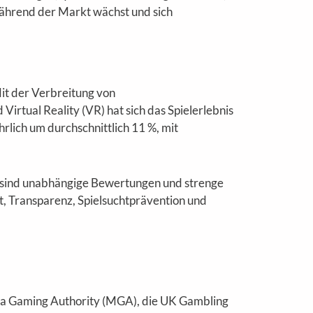
Während der Markt wächst und sich
it der Verbreitung von
irtual Reality (VR) hat sich das Spielerlebnis
rlich um durchschnittlich 11 %, mit
b sind unabhängige Bewertungen und strenge
t, Transparenz, Spielsuchtprävention und
lta Gaming Authority (MGA), die UK Gambling