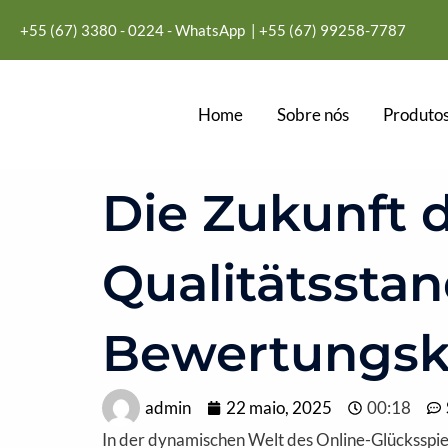
Ir
+55 (67) 3380 - 0224 - WhatsApp
| +55
(67) 99258-7787
para
o
conteúdo
Home
Sobre nós
Produtos
Die Zukunft d
Qualitätssta
Bewertungskr
admin
22 maio, 2025
00:18
In der dynamischen Welt des Online-Glücksspie