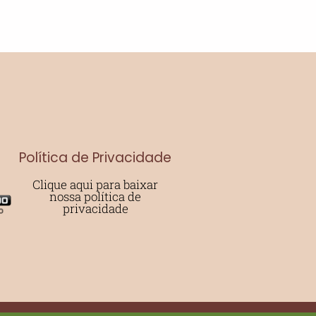
Política de Privacidade
Clique aqui para baixar
nossa política de
privacidade