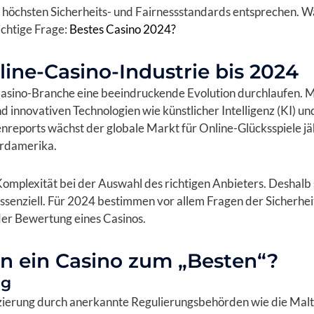
ch höchsten Sicherheits- und Fairnessstandards entsprechen. 
wichtige Frage:
Bestes Casino 2024?
ine-Casino-Industrie bis 2024
Casino-Branche eine beeindruckende Evolution durchlaufen. M
nnovativen Technologien wie künstlicher Intelligenz (KI) und V
reports wächst der globale Markt für Online-Glücksspiele jäh
ordamerika.
Komplexität bei der Auswahl des richtigen Anbieters. Deshal
essenziell. Für 2024 bestimmen vor allem Fragen der Sicherhei
der Bewertung eines Casinos.
n ein Casino zum „Besten“?
ng
zenzierung durch anerkannte Regulierungsbehörden wie die Ma