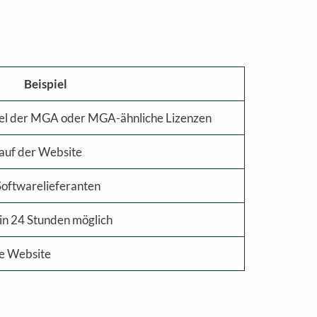
Beispiel
gel der MGA oder MGA-ähnliche Lizenzen
 auf der Website
Softwarelieferanten
in 24 Stunden möglich
ve Website