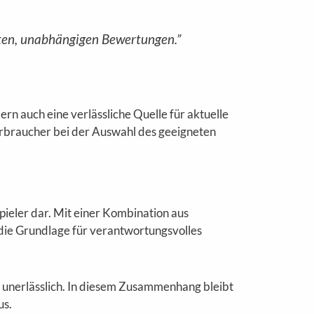
nten, unabhängigen Bewertungen.”
rn auch eine verlässliche Quelle für aktuelle
erbraucher bei der Auswahl des geeigneten
pieler dar. Mit einer Kombination aus
die Grundlage für verantwortungsvolles
le unerlässlich. In diesem Zusammenhang bleibt
us.