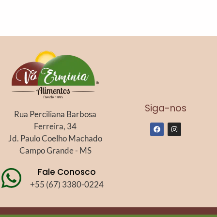
Siga-nos
Rua Perciliana Barbosa
Ferreira, 34
F
I
a
n
Jd. Paulo Coelho Machado
c
s
e
t
Campo Grande - MS
b
a
o
g
o
r
Fale Conosco
k
a
m
+55 (67) 3380-0224