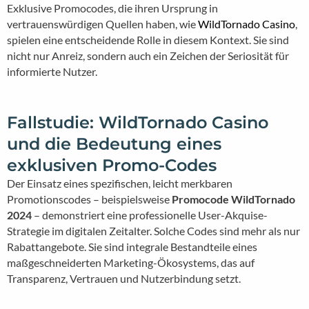
Exklusive Promocodes, die ihren Ursprung in
vertrauenswürdigen Quellen haben, wie
WildTornado Casino
,
spielen eine entscheidende Rolle in diesem Kontext. Sie sind
nicht nur Anreiz, sondern auch ein Zeichen der Seriosität für
informierte Nutzer.
Fallstudie: WildTornado Casino
und die Bedeutung eines
exklusiven Promo-Codes
Der Einsatz eines spezifischen, leicht merkbaren
Promotionscodes – beispielsweise
Promocode WildTornado
2024
– demonstriert eine professionelle User-Akquise-
Strategie im digitalen Zeitalter. Solche Codes sind mehr als nur
Rabattangebote. Sie sind integrale Bestandteile eines
maßgeschneiderten Marketing-Ökosystems, das auf
Transparenz, Vertrauen und Nutzerbindung setzt.