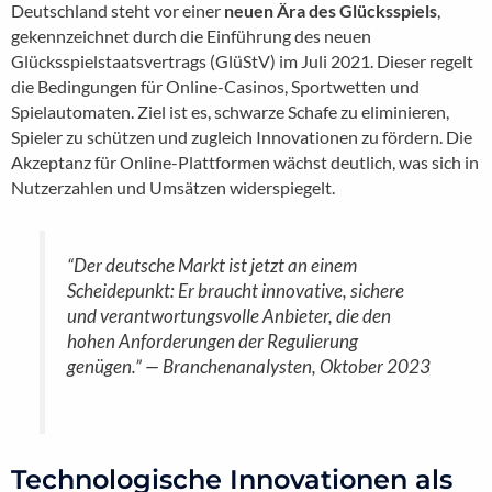
Deutschland steht vor einer
neuen Ära des Glücksspiels
,
gekennzeichnet durch die Einführung des neuen
Glücksspielstaatsvertrags (GlüStV) im Juli 2021. Dieser regelt
die Bedingungen für Online-Casinos, Sportwetten und
Spielautomaten. Ziel ist es, schwarze Schafe zu eliminieren,
Spieler zu schützen und zugleich Innovationen zu fördern. Die
Akzeptanz für Online-Plattformen wächst deutlich, was sich in
Nutzerzahlen und Umsätzen widerspiegelt.
“Der deutsche Markt ist jetzt an einem
Scheidepunkt: Er braucht innovative, sichere
und verantwortungsvolle Anbieter, die den
hohen Anforderungen der Regulierung
genügen.”
— Branchenanalysten, Oktober 2023
Technologische Innovationen als