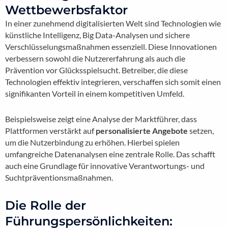
Wettbewerbsfaktor
In einer zunehmend digitalisierten Welt sind Technologien wie
künstliche Intelligenz, Big Data-Analysen und sichere
Verschlüsselungsmaßnahmen essenziell. Diese Innovationen
verbessern sowohl die Nutzererfahrung als auch die
Prävention vor Glücksspielsucht. Betreiber, die diese
Technologien effektiv integrieren, verschaffen sich somit einen
signifikanten Vorteil in einem kompetitiven Umfeld.
Beispielsweise zeigt eine Analyse der Marktführer, dass
Plattformen verstärkt auf
personalisierte Angebote
setzen,
um die Nutzerbindung zu erhöhen. Hierbei spielen
umfangreiche Datenanalysen eine zentrale Rolle. Das schafft
auch eine Grundlage für innovative Verantwortungs- und
Suchtpräventionsmaßnahmen.
Die Rolle der
Führungspersönlichkeiten: