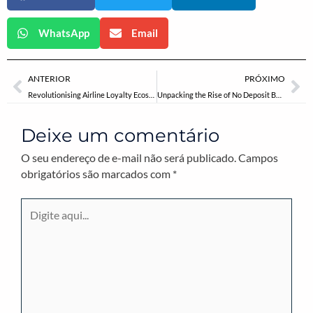
WhatsApp
Email
Anterior
Pr
ANTERIOR
PRÓXIMO
Revolutionising Airline Loyalty Ecosystems: The Critical Role of Integrated Digital Platforms
Unpacking the Rise of No Deposit Bonuses in Online Casinos: A Strategic Perspective
Deixe um comentário
O seu endereço de e-mail não será publicado.
Campos
obrigatórios são marcados com
*
Digite
aqui...