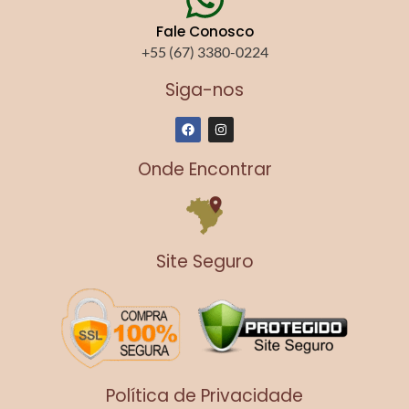
Fale Conosco
+55 (67) 3380-0224
Siga-nos
F
I
a
n
c
s
e
t
Onde Encontrar
b
a
o
g
o
r
k
a
m
Site Seguro
Política de Privacidade