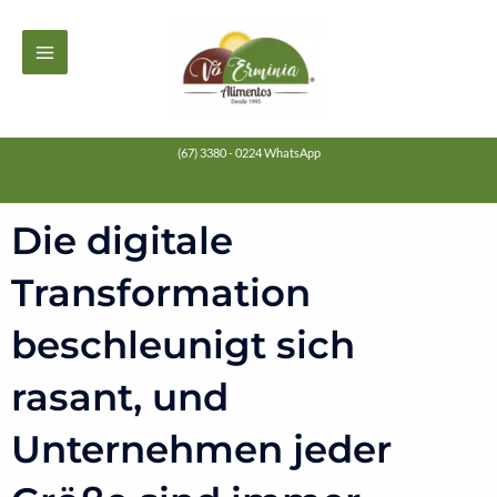
Ir
MAIN
para
MENU
o
conteúdo
(67) 3380 - 0224 WhatsApp
Die digitale
Transformation
beschleunigt sich
rasant, und
Unternehmen jeder