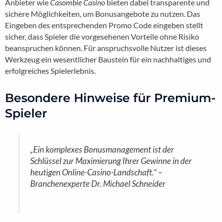
Anbieter wie
Casombie Casino
bieten dabei transparente und
sichere Möglichkeiten, um Bonusangebote zu nutzen. Das
Eingeben des entsprechenden Promo Code eingeben stellt
sicher, dass Spieler die vorgesehenen Vorteile ohne Risiko
beanspruchen können. Für anspruchsvolle Nutzer ist dieses
Werkzeug ein wesentlicher Baustein für ein nachhaltiges und
erfolgreiches Spielerlebnis.
Besondere Hinweise für Premium-
Spieler
„Ein komplexes Bonusmanagement ist der
Schlüssel zur Maximierung Ihrer Gewinne in der
heutigen Online-Casino-Landschaft.“ –
Branchenexperte Dr. Michael Schneider