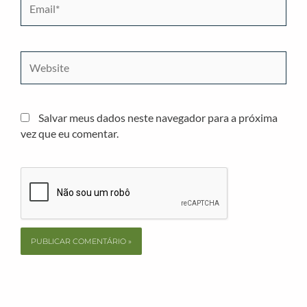
Website
Salvar meus dados neste navegador para a próxima
vez que eu comentar.