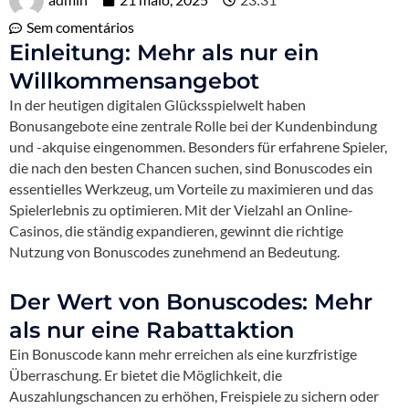
Sem comentários
Einleitung: Mehr als nur ein
Willkommensangebot
In der heutigen digitalen Glücksspielwelt haben
Bonusangebote eine zentrale Rolle bei der Kundenbindung
und -akquise eingenommen. Besonders für erfahrene Spieler,
die nach den besten Chancen suchen, sind Bonuscodes ein
essentielles Werkzeug, um Vorteile zu maximieren und das
Spielerlebnis zu optimieren. Mit der Vielzahl an Online-
Casinos, die ständig expandieren, gewinnt die richtige
Nutzung von Bonuscodes zunehmend an Bedeutung.
Der Wert von Bonuscodes: Mehr
als nur eine Rabattaktion
Ein Bonuscode kann mehr erreichen als eine kurzfristige
Überraschung. Er bietet die Möglichkeit, die
Auszahlungschancen zu erhöhen, Freispiele zu sichern oder