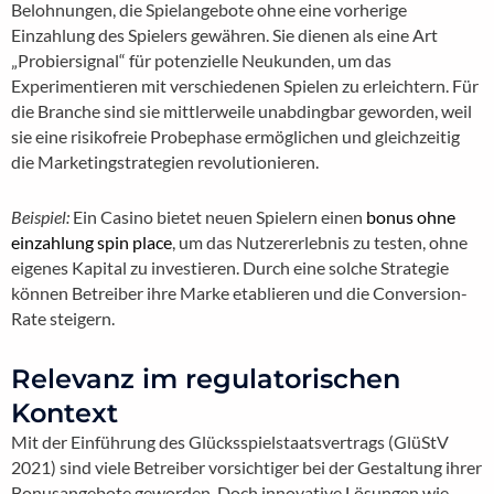
Belohnungen, die Spielangebote ohne eine vorherige
Einzahlung des Spielers gewähren. Sie dienen als eine Art
„Probiersignal“ für potenzielle Neukunden, um das
Experimentieren mit verschiedenen Spielen zu erleichtern. Für
die Branche sind sie mittlerweile unabdingbar geworden, weil
sie eine risikofreie Probephase ermöglichen und gleichzeitig
die Marketingstrategien revolutionieren.
Beispiel:
Ein Casino bietet neuen Spielern einen
bonus ohne
einzahlung spin place
, um das Nutzererlebnis zu testen, ohne
eigenes Kapital zu investieren. Durch eine solche Strategie
können Betreiber ihre Marke etablieren und die Conversion-
Rate steigern.
Relevanz im regulatorischen
Kontext
Mit der Einführung des Glücksspielstaatsvertrags (GlüStV
2021) sind viele Betreiber vorsichtiger bei der Gestaltung ihrer
Bonusangebote geworden. Doch innovative Lösungen wie