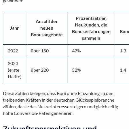
gewinnen:
Prozentsatz an
Anzahl der
Neukunden, die
Jahr
neuen
Bonuserfahrungen
Bonu
Bonusangebote
sammeln
2022
über 150
47%
1:3
2023
(erste
über 220
52%
1:4
Hälfte)
Diese Zahlen belegen, dass Boni ohne Einzahlung zu den
treibenden Kräften in der deutschen Glücksspielbranche
zählen, da sie das Nutzerinteresse steigern und gleichzeitig
hohe Conversion-Raten generieren.
Zukunftsperspektiven und