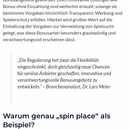
Bonus ohne Einzahlung sind weiterhin erlaubt, solange sie
bestimmte Vorgaben hinsichtlich Transparenz, Werbung und
Spielerschutz erfüllen. Hierbei wird großen Wert auf die
Einhaltung der Vorgaben zur Vermeidung von Spielsucht
gelegt, was diese Bonusarten besonders glaubwürdig und
verantwortungsvoll erscheinen lässt.
„Die Regulierung hat zwar die Flexibilität
eingeschränkt, doch gleichzeitig neue Chancen
für seriöse Anbieter geschaffen, innovative und
verantwortungsvolle Bonusangebote zu
entwickeln.“ – Branchenanalyst, Dr. Lars Meier
Warum genau „spin place“ als
Beispiel?