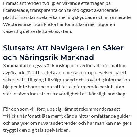
Framåt är trenden tydlig: en växande efterfrågan på
licensierade, transparenta och teknologiskt avancerade
plattformar där spelare känner sig skyddade och informerade.
Webbresurser som klicka här för att läsa mer utgör en
väsentlig del av detta ekosystem.
Slutsats: Att Navigera i en Säker
och Näringsrik Marknad
Sammanfattningsvis är kunskap och verifierad information
avgörande för att ta del av online casino-upplevelsen på ett
säkert sätt. Tillgång till välgrundad och trovärdig information
hjälper inte bara spelare att fatta informerade beslut, utan
stärker även industrins trovärdighet i ett känsligt landskap.
För den som vill fördjupa sig i ämnet rekommenderas att
**klicka här för att läsa mer**, där du hittar omfattande guider
och analyser om nuvarande trender och hur man kan navigera
tryggt i den digitala spelvärlden.