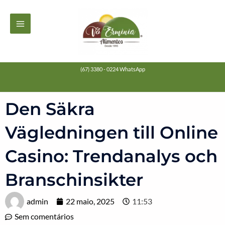
Ir
MAIN
para
MENU
o
conteúdo
(67) 3380 - 0224 WhatsApp
Den Säkra
Vägledningen till Online
Casino: Trendanalys och
Branschinsikter
admin
22 maio, 2025
11:53
Sem comentários