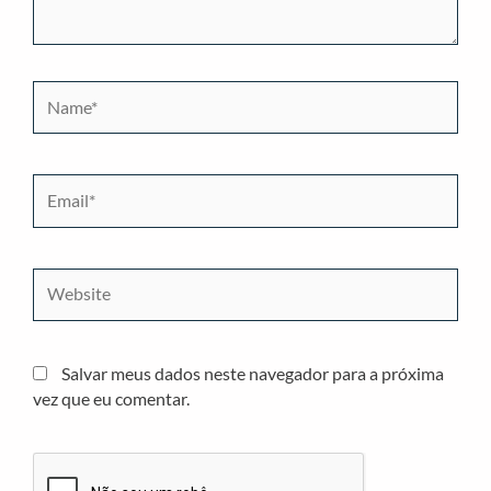
Name*
Email*
Website
Salvar meus dados neste navegador para a próxima
vez que eu comentar.