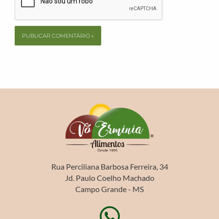
Rua Perciliana Barbosa Ferreira, 34
Jd. Paulo Coelho Machado
Campo Grande - MS