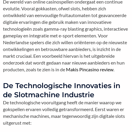
De wereld van online casinospellen ondergaat een continue
evolutie. Vooral gokkasten, ofwel slots, hebben zich
ontwikkeld van eenvoudige fruitautomaten tot geavanceerde
digitale ervaringen die gebruik maken van innovatieve
technologieën zoals gamma-ray blasting graphics, interactieve
gameplay en integratie met e-sport elementen. Voor
Nederlandse spelers die zich willen oriënteren op de nieuwste
ontwikkelingen en betrouwbare aanbieders, is inzicht in de
markt cruciaal. Een voorbeeld hiervan is het uitgebreide
onderzoek dat wordt gedaan naar nieuwe aanbieders en hun
producten, zoals te zien is in de
Makis Pincasino review
.
De Technologische Innovaties in
de Slotmachine Industrie
De technologische vooruitgang heeft de manier waarop we
gokspellen ervaren volledig getransformeerd. Eerst waren er
mechanische machines, maar tegenwoordig zijn digitale slots
uitgerust met: