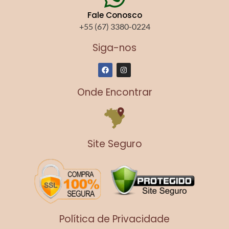
Fale Conosco
+55 (67) 3380-0224
Siga-nos
F
I
a
n
c
s
e
t
Onde Encontrar
b
a
o
g
o
r
k
a
m
Site Seguro
Política de Privacidade