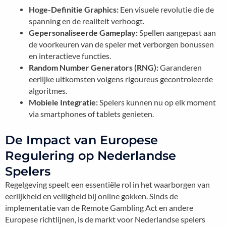
Hoge-Definitie Graphics:
Een visuele revolutie die de
spanning en de realiteit verhoogt.
Gepersonaliseerde Gameplay:
Spellen aangepast aan
de voorkeuren van de speler met verborgen bonussen
en interactieve functies.
Random Number Generators (RNG):
Garanderen
eerlijke uitkomsten volgens rigoureus gecontroleerde
algoritmes.
Mobiele Integratie:
Spelers kunnen nu op elk moment
via smartphones of tablets genieten.
De Impact van Europese
Regulering op Nederlandse
Spelers
Regelgeving speelt een essentiële rol in het waarborgen van
eerlijkheid en veiligheid bij online gokken. Sinds de
implementatie van de Remote Gambling Act en andere
Europese richtlijnen, is de markt voor Nederlandse spelers