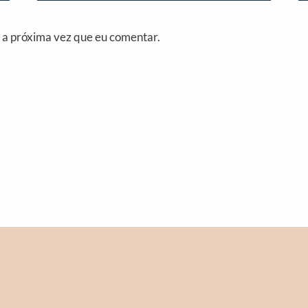
 a próxima vez que eu comentar.