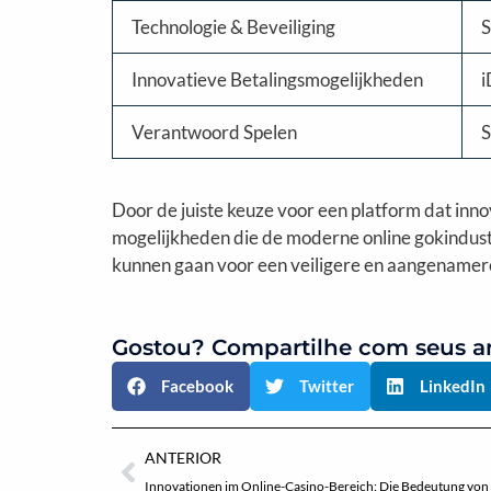
Technologie & Beveiliging
S
Innovatieve Betalingsmogelijkheden
i
Verantwoord Spelen
S
Door de juiste keuze voor een platform dat in
mogelijkheden die de moderne online gokindust
kunnen gaan voor een veiligere en aangenamer
Gostou? Compartilhe com seus a
Facebook
Twitter
LinkedIn
Anterior
ANTERIOR