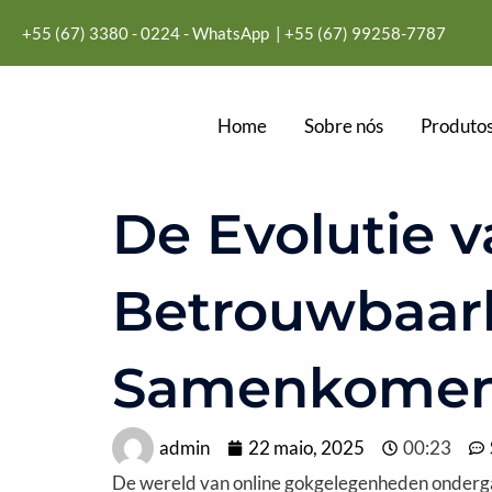
Ir
+55 (67) 3380 - 0224 - WhatsApp
| +55
(67) 99258-7787
para
o
conteúdo
Home
Sobre nós
Produtos
De Evolutie 
Betrouwbaarh
Samenkome
admin
22 maio, 2025
00:23
De wereld van online gokgelegenheden onderga