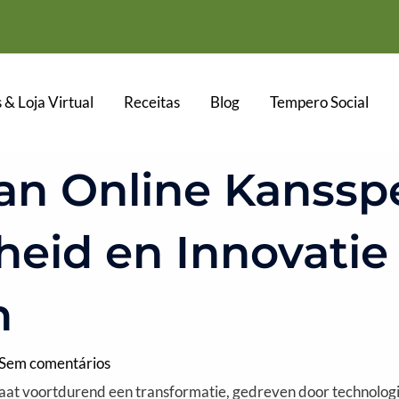
 & Loja Virtual
Receitas
Blog
Tempero Social
van Online Kanssp
eid en Innovatie
n
Sem comentários
at voortdurend een transformatie, gedreven door technolog