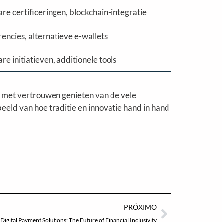
are certificeringen, blockchain-integratie
encies, alternatieve e-wallets
re initiatieven, additionele tools
s met vertrouwen genieten van de vele
eeld van hoe traditie en innovatie hand in hand
Próximo
PRÓXIMO
Digital Payment Solutions: The Future of Financial Inclusivity