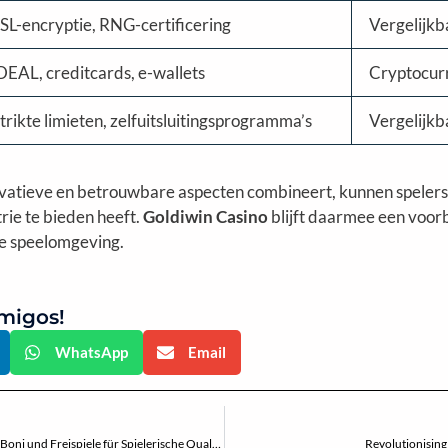
SL-encryptie, RNG-certificering
Vergelijkb
DEAL, creditcards, e-wallets
Cryptocurr
trikte limieten, zelfuitsluitingsprogramma’s
Vergelijkba
novatieve en betrouwbare aspecten combineert, kunnen speler
rie te bieden heeft.
Goldiwin Casino
blijft daarmee een voorb
e speelomgeving.
migos!
WhatsApp
Email
Innovationen im Online-Casino-Bereich: Die Bedeutung von Boni und Freispiele für Spielerische Qualität
Revolutionising 