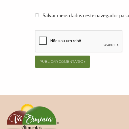
Salvar meus dados neste navegador para