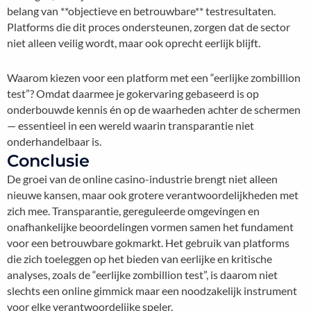
belang van **objectieve en betrouwbare** testresultaten.
Platforms die dit proces ondersteunen, zorgen dat de sector
niet alleen veilig wordt, maar ook oprecht eerlijk blijft.
Waarom kiezen voor een platform met een “eerlijke zombillion
test”? Omdat daarmee je gokervaring gebaseerd is op
onderbouwde kennis én op de waarheden achter de schermen
— essentieel in een wereld waarin transparantie niet
onderhandelbaar is.
Conclusie
De groei van de online casino-industrie brengt niet alleen
nieuwe kansen, maar ook grotere verantwoordelijkheden met
zich mee. Transparantie, gereguleerde omgevingen en
onafhankelijke beoordelingen vormen samen het fundament
voor een betrouwbare gokmarkt. Het gebruik van platforms
die zich toeleggen op het bieden van eerlijke en kritische
analyses, zoals de “eerlijke zombillion test”, is daarom niet
slechts een online gimmick maar een noodzakelijk instrument
voor elke verantwoordelijke speler.