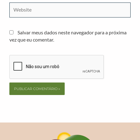
Website
Salvar meus dados neste navegador para a próxima
vez que eu comentar.