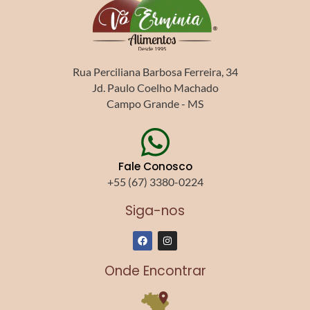
Rua Perciliana Barbosa Ferreira, 34
Jd. Paulo Coelho Machado
Campo Grande - MS
Fale Conosco
+55 (67) 3380-0224
Siga-nos
F
I
a
n
c
s
e
t
Onde Encontrar
b
a
o
g
o
r
k
a