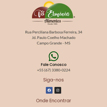
Rua Perciliana Barbosa Ferreira, 34
Jd. Paulo Coelho Machado
Campo Grande - MS
Fale Conosco
+55 (67) 3380-0224
Siga-nos
F
I
a
n
c
s
e
t
Onde Encontrar
b
a
o
g