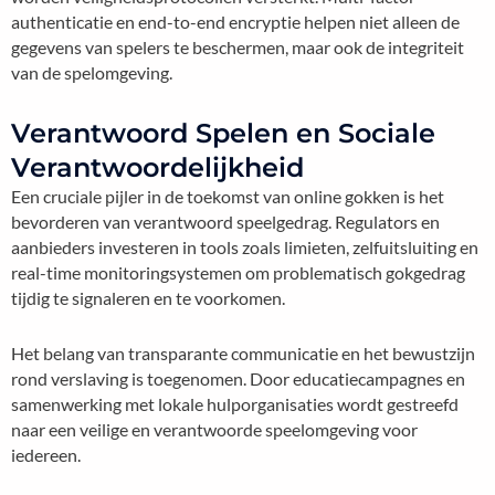
authenticatie en end-to-end encryptie helpen niet alleen de
gegevens van spelers te beschermen, maar ook de integriteit
van de spelomgeving.
Verantwoord Spelen en Sociale
Verantwoordelijkheid
Een cruciale pijler in de toekomst van online gokken is het
bevorderen van verantwoord speelgedrag. Regulators en
aanbieders investeren in tools zoals limieten, zelfuitsluiting en
real-time monitoringsystemen om problematisch gokgedrag
tijdig te signaleren en te voorkomen.
Het belang van transparante communicatie en het bewustzijn
rond verslaving is toegenomen. Door educatiecampagnes en
samenwerking met lokale hulporganisaties wordt gestreefd
naar een veilige en verantwoorde speelomgeving voor
iedereen.