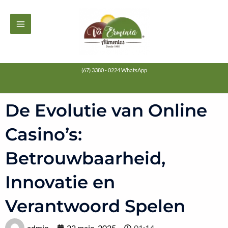
Ir
MAIN
para
MENU
o
conteúdo
(67) 3380 - 0224 WhatsApp
De Evolutie van Online
Casino’s:
Betrouwbaarheid,
Innovatie en
Verantwoord Spelen
admin
22 maio, 2025
01:14