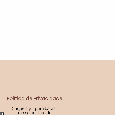
Política de Privacidade
Clique aqui para baixar
nossa política de