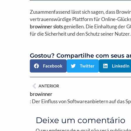
Zusammenfassend lässt sich sagen, dass Browi
vertrauenswürdige Plattform für Online-Glückssp
browinner slots
genießen. Die Einhaltung der 
für die Sicherheit und den Schutz seiner Nutzer.
Gostou? Compartilhe com seus a
Facebook
Twitter
LinkedIn
Anterior
ANTERIOR
browinner
: Der Einfluss von Softwareanbietern auf das Sp
Deixe um comentário
O seu endereço de e-mail não será publicado