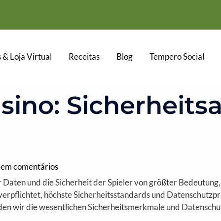
 & Loja Virtual
Receitas
Blog
Tempero Social
sino: Sicherheits
Sem comentários
her Daten und die Sicherheit der Spieler von größter Bedeutung
verpflichtet, höchste Sicherheitsstandards und Datenschutzpr
erden wir die wesentlichen Sicherheitsmerkmale und Datens