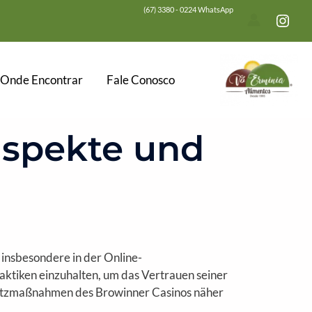
(67) 3380 - 0224 WhatsApp
Onde Encontrar
Fale Conosco
aspekte und
, insbesondere in der Online-
aktiken einzuhalten, um das Vertrauen seiner
chutzmaßnahmen des Browinner Casinos näher