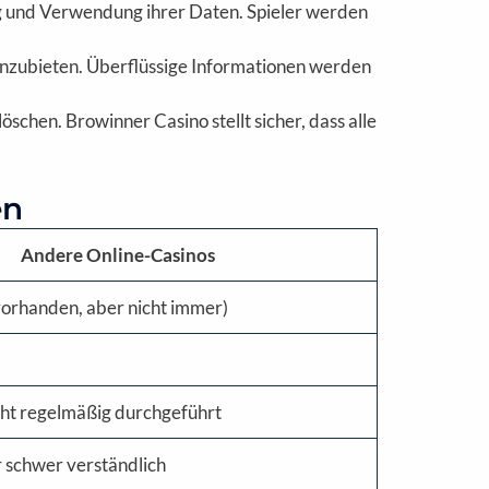
ng und Verwendung ihrer Daten. Spieler werden
anzubieten. Überflüssige Informationen werden
schen. Browinner Casino stellt sicher, dass alle
en
Andere Online-Casinos
vorhanden, aber nicht immer)
icht regelmäßig durchgeführt
r schwer verständlich