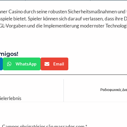
nner Casino durch seine robusten Sicherheitsmaßnahmen und 
iele bietet. Spieler können sich darauf verlassen, dass ihre D
GGL-Vorgaben und die Implementierung modernster Technolog
migos!
WhatsApp
Email
Ραδιοφωνικές Δια
ielerlebnis
.
Campos obrigatórios são marcados com
*