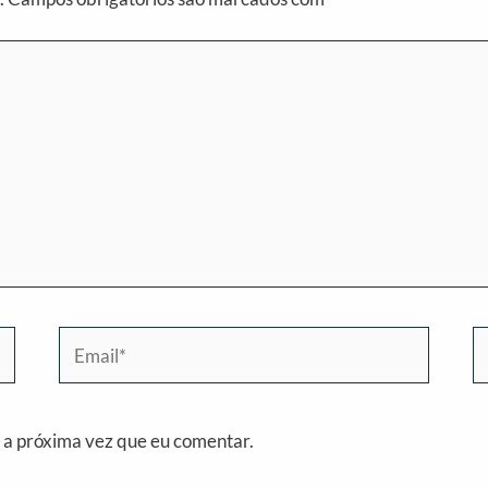
Email*
W
 a próxima vez que eu comentar.