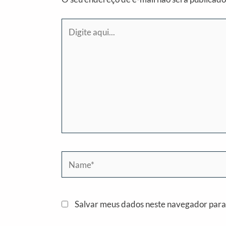
Digite
aqui...
Name*
Salvar meus dados neste navegador para