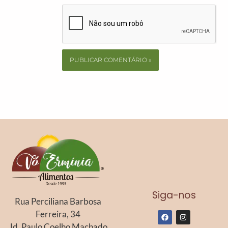
Siga-nos
Rua Perciliana Barbosa
Ferreira, 34
F
I
a
n
Jd. Paulo Coelho Machado
c
s