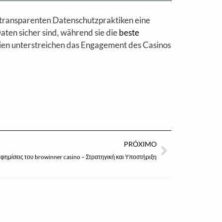
transparenten Datenschutzpraktiken eine
aten sicher sind, während sie die
beste
ien unterstreichen das Engagement des Casinos
Próximo
PRÓXIMO
φημίσεις του browinner casino – Στρατηγική και Υποστήριξη