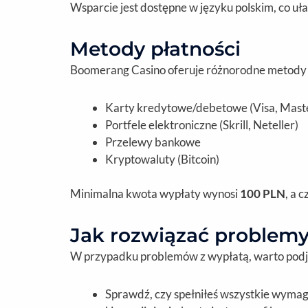
Wsparcie jest dostępne w języku polskim, co uł
Metody płatności
Boomerang Casino oferuje różnorodne metody pł
Karty kredytowe/debetowe (Visa, Mast
Portfele elektroniczne (Skrill, Neteller)
Przelewy bankowe
Kryptowaluty (Bitcoin)
Minimalna kwota wypłaty wynosi
100 PLN
, a 
Jak rozwiązać problemy
W przypadku problemów z wypłatą, warto podją
Sprawdź, czy spełniłeś wszystkie wymag