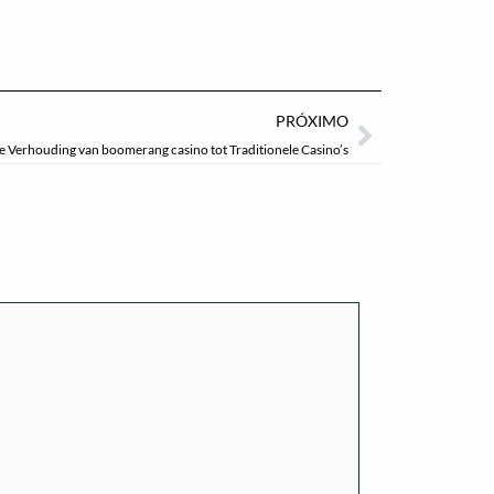
Próximo
PRÓXIMO
e Verhouding van boomerang casino tot Traditionele Casino’s