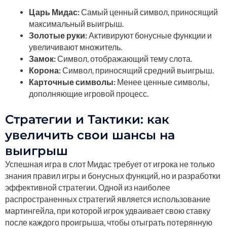
Царь Мидас:
Самый ценный символ, приносящий
максимальный выигрыш.
Золотые руки:
Активируют бонусные функции и
увеличивают множитель.
Замок:
Символ, отображающий тему слота.
Корона:
Символ, приносящий средний выигрыш.
Карточные символы:
Менее ценные символы,
дополняющие игровой процесс.
Стратегии и Тактики: как
увеличить свои шансы на
выигрыш
Успешная игра в слот Мидас требует от игрока не только
знания правил игры и бонусных функций, но и разработки
эффективной стратегии. Одной из наиболее
распространенных стратегий является использование
мартингейла, при которой игрок удваивает свою ставку
после каждого проигрыша, чтобы отыграть потерянную