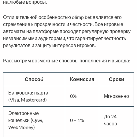
на любые вопросы.
Отличительной особенностью olimp bet является его
стремление к прозрачности и честности. Все игровые
автоматы на платформе проходят регулярную проверку
независимыми аудиторами, что гарантирует честность
результатов и защиту интересов игроков.
Рассмотрим возможные способы пополнения и вывода:
Способ
Комиссия
Сроки
Банковская карта
0%
Мгновенно
(Visa, Mastercard)
Электронные
До 24
кошельки (Qiwi,
0 – 1%
часов
WebMoney)