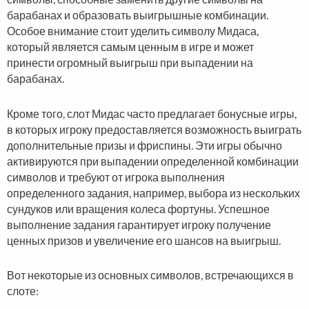
барабанах и образовать выигрышные комбинации.
Особое внимание стоит уделить символу Мидаса,
который является самым ценным в игре и может
принести огромный выигрыш при выпадении на
барабанах.
Кроме того, слот Мидас часто предлагает бонусные игры,
в которых игроку предоставляется возможность выиграть
дополнительные призы и фриспины. Эти игры обычно
активируются при выпадении определенной комбинации
символов и требуют от игрока выполнения
определенного задания, например, выбора из нескольких
сундуков или вращения колеса фортуны. Успешное
выполнение задания гарантирует игроку получение
ценных призов и увеличение его шансов на выигрыш.
Вот некоторые из основных символов, встречающихся в
слоте: