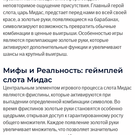
неповторимое ощущение присутствия. Главный герой
слота, царь Мидас, предстает перед нами во всей своей
красе, а золотые руки, появляющиеся на барабанах,
символизируют возможность превратить обычные
комбинации в ценные выигрыши. Особенностью игры
являются прилипающие золотые руки, которые
активируют дополнительные функции и увеличивают
шансы на крупный выигрыш.
Мифы и Реальность: геймплей
слота Мидас
Центральным элементом игрового процесса слота Мидас
являются фриспины, которые активируются при
выпадении определенной комбинации символов. Во
время фриспинов золотые руки становятся особенно
щедрыми, открывая доступ к гарантированному росту
общего множителя. Каждое появление золотой руки
увеличивает множитель, что позволяет значительно